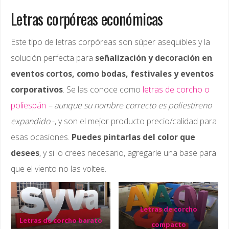
Letras corpóreas económicas
Este tipo de letras corpóreas son súper asequibles y la
solución perfecta para
señalización y decoración en
eventos cortos, como bodas, festivales y eventos
corporativos
. Se las conoce como
letras de corcho o
poliespán
– aunque su nombre correcto es poliestireno
expandido
-, y son el mejor producto precio/calidad para
esas ocasiones.
Puedes pintarlas del color que
desees
, y si lo crees necesario, agregarle una base para
que el viento no las voltee.
Letras de corcho
Letras de corcho barato
compacto