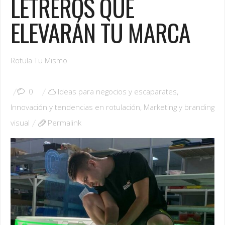
LETREROS QUE
ELEVARÁN TU MARCA
Rotula Tu Mismo
0
Ideas para negocios y escaparates
,
Innovación y tendencias en rotulación
,
Marketing y branding
visual
Permalink