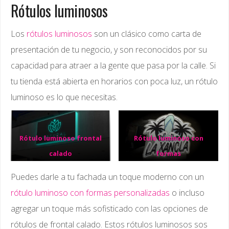
Rótulos luminosos
Los
rótulos luminosos
son un clásico como carta de
presentación de tu negocio, y son reconocidos por su
capacidad para atraer a la gente que pasa por la calle. Si
tu tienda está abierta en horarios con poca luz, un rótulo
luminoso es lo que necesitas.
Rótulo luminoso frontal
Rótulo luminoso con
calado
formas
Puedes darle a tu fachada un toque moderno con un
rótulo luminoso con formas personalizadas
o incluso
agregar un toque más sofisticado con las opciones de
rótulos de frontal calado. Estos rótulos luminosos sos