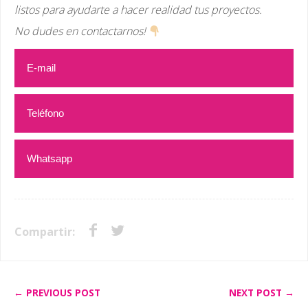
listos para ayudarte a hacer realidad tus proyectos.
No dudes en contactarnos!
E-mail
info@rotulatumismo.com
Teléfono
960 65 94 00
Whatsapp
https://cutt.ly/PMGNU1t
Compartir:
← PREVIOUS POST
NEXT POST →