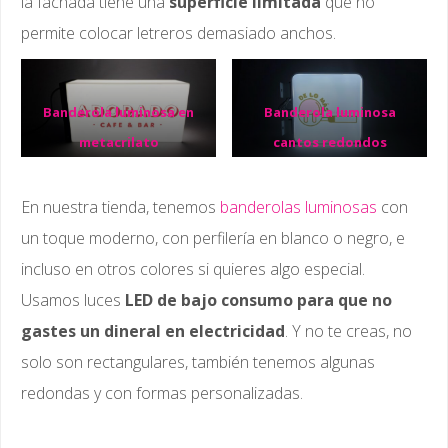
la fachada tiene una
superficie limitada
que no
permite colocar letreros demasiado anchos.
Banderola luminosa en
Banderola luminosa
metacrilato
cantos redondos
En nuestra tienda, tenemos
banderolas luminosas
con
un toque moderno, con perfilería en blanco o negro, e
incluso en otros colores si quieres algo especial.
Usamos luces
LED de bajo consumo para que no
gastes un dineral en electricidad
. Y no te creas, no
solo son rectangulares, también tenemos algunas
redondas y con formas personalizadas.