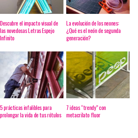
Descubre el impacto visual de
La evolución de los neones:
las novedosas Letras Espejo
¿Qué es el neón de segunda
Infinito
generación?
5 prácticas infalibles para
7 ideas “trendy” con
prolongar la vida de tus rótulos
metacrilato fluor