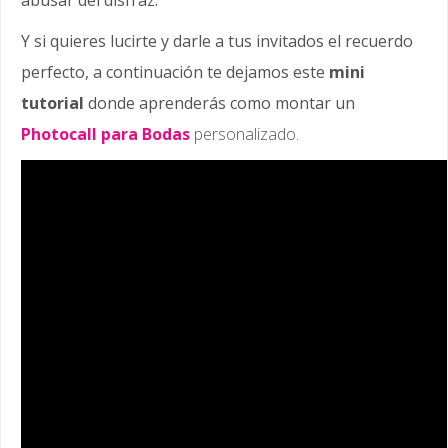
abusar del disfraz.
Y si quieres lucirte y darle a tus invitados el recuerdo
perfecto, a continuación te dejamos este
mini
tutorial
donde aprenderás como montar un
Photocall para Bodas
personalizado.