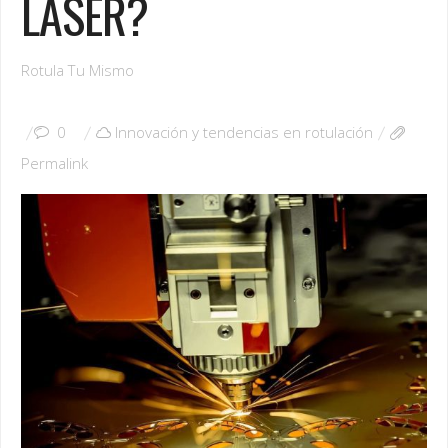
LASER?
Rotula Tu Mismo
0
Innovación y tendencias en rotulación
Permalink