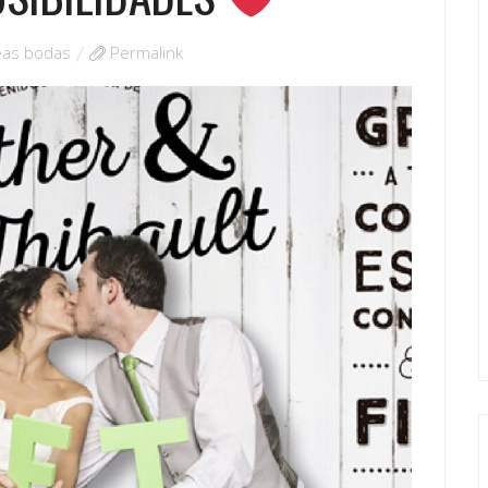
eas bodas
Permalink