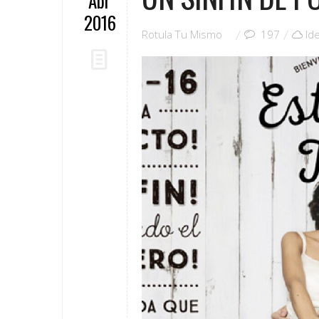
Abr
2016
Rotula Tu Mismo
197
Id