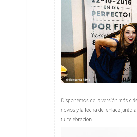
Disponemos de la versión más clási
novios y la fecha del enlace junto 
tu celebración.