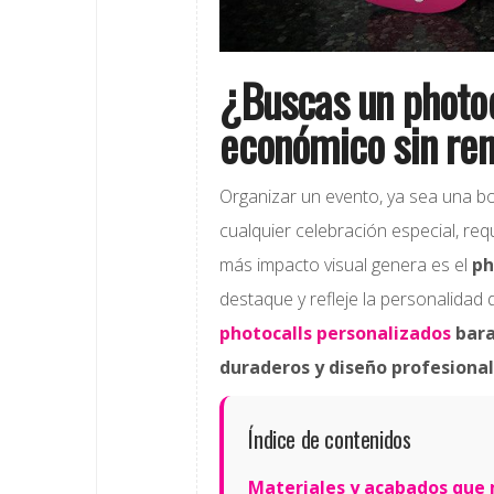
¿Buscas un photoc
económico sin ren
Organizar un evento, ya sea una b
cualquier celebración especial, re
más impacto visual genera es el
ph
destaque y refleje la personalidad 
photocalls personalizados
bara
duraderos y diseño profesiona
Índice de contenidos
Materiales y acabados que 