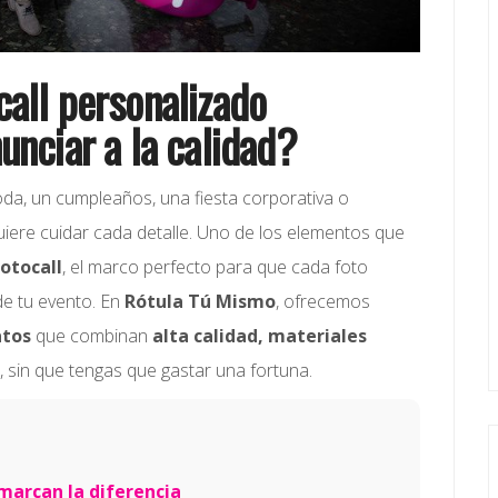
all personalizado
unciar a la calidad?
oda, un cumpleaños, una fiesta corporativa o
quiere cuidar cada detalle. Uno de los elementos que
otocall
, el marco perfecto para que cada foto
de tu evento. En
Rótula Tú Mismo
, ofrecemos
tos
que combinan
alta calidad, materiales
l
, sin que tengas que gastar una fortuna.
marcan la diferencia