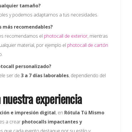
cualquier tamaño?
ibles y podemos adaptarnos a tus necesidades.
os más recomendables?
ores recomendamos el
photocall de exterior,
mientras
ualquier material, por ejemplo el
photocall de cartón
o.
otocall personalizado?
ele ser de
3 a 7 días laborables
, dependiendo del
n nuestra experiencia
ción e impresión digital
, en
Rótula Tú Mismo
es a crear
photocalls impactantes y
es que cada evento destaque por su estilo y