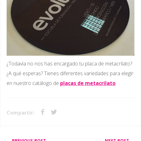
¿Todavía no nos has encargado tu placa de metacrilato?
¿A qué esperas? Tienes diferentes variedades para elegir
en nuestro catálogo de
placas de metacrilato
.
Compartir:
← PREVIOUS POST
NEXT POST →