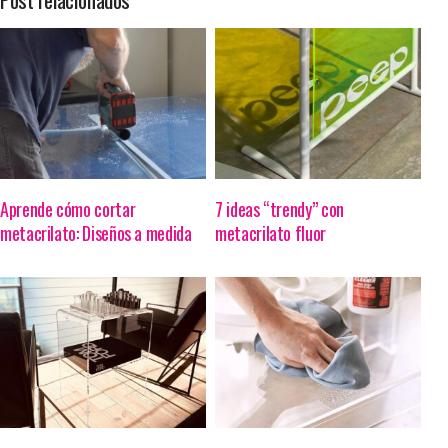
Aprende cómo cortar
7 ideas “trendy” con
metacrilato: Diseños a medida
metacrilato fluor