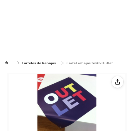
Carteles de Rebajas
Cartel rebajas texto Outlet
Cómo
poner el
Cómo cambiar
texto en
de color el texto
varias
líneas