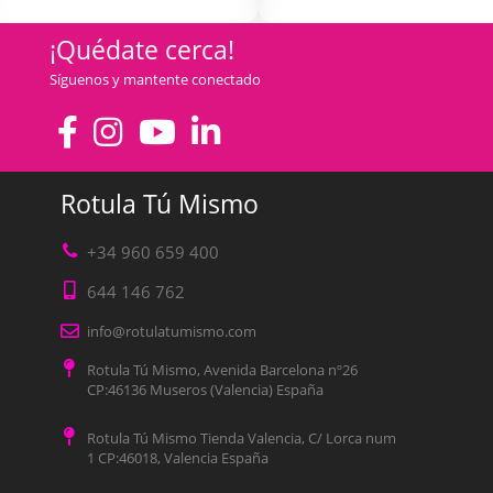
¡Quédate cerca!
Síguenos y mantente conectado
Rotula Tú Mismo
+34 960 659 400
644 146 762
info@rotulatumismo.com
Rotula Tú Mismo, Avenida Barcelona nº26
CP:46136 Museros (Valencia) España
Rotula Tú Mismo Tienda Valencia, C/ Lorca num
1 CP:46018, Valencia España