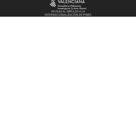
AYUDAS AL IMPULSO A LA
INTERNACIONALIZACIÓN DE PYMES
EXPORTADORAS DE LA COMUNITAT
VALENCIANA 2025.
Importe recibido: 19150,44
NTPRM/2025/136
Rotula Tú Mismo SL en el marco del
Programa ICEX Next, ha contado con el
apoyo de ICEX y con la cofinanciación del
fondo europeo FEDER. La finalidad de este
apoyo es contribuir al desarrollo
internacional de la empresa y de su entorno
Se ha recibido de LABORA Servicio Valenciano de Empleo
y Formación una subvención por la contratación
indefinida y a jornada completa de persona/s
desempleada/s originarios de colectivos vulnerables.
Cordinación por el Fondo Social Europeo Plus (FSE+)
2021-2027 o cualquier otro fondo de la Alianza Europea.