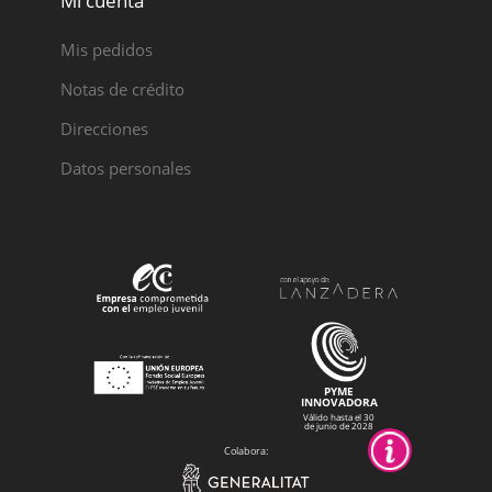
Mi cuenta
Mis pedidos
Notas de crédito
Direcciones
Datos personales
PYME
INNOVADORA
Válido hasta el 30
de junio de 2028
Colabora: