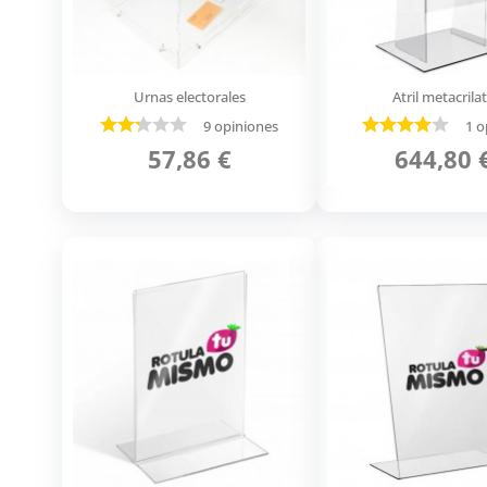
Urnas electorales
Atril metacrila
9 opiniones
1 o
57,86 €
644,80 