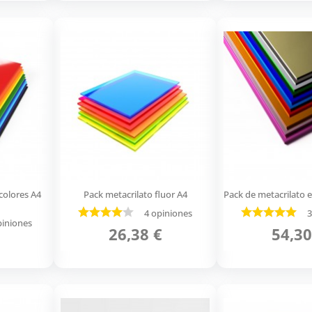
colores A4
Pack metacrilato fluor A4
Pack de metacrilato 
4 opiniones
3
piniones
26,38 €
54,30