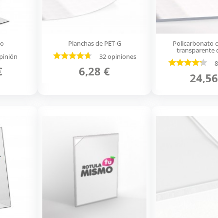
to
Planchas de PET-G
Policarbonato
transparente
pinión
32 opiniones
8
€
6,28 €
24,56