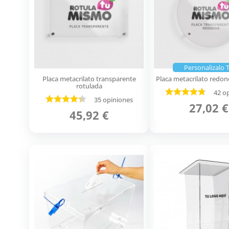
Personalizalo 
Placa metacrilato transparente
Placa metacrilato redo
rotulada
42 o
35 opiniones
27,02 €
45,92 €