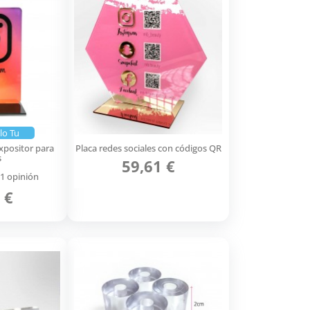
lo Tu
xpositor para
Placa redes sociales con códigos QR
s
59,61 €
1 opinión
 €