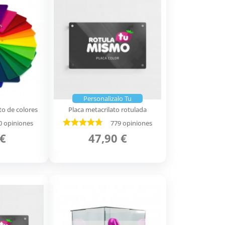
Personalizalo Tu
to de colores
Placa metacrilato rotulada
0 opiniones
779 opiniones
 €
47,90 €