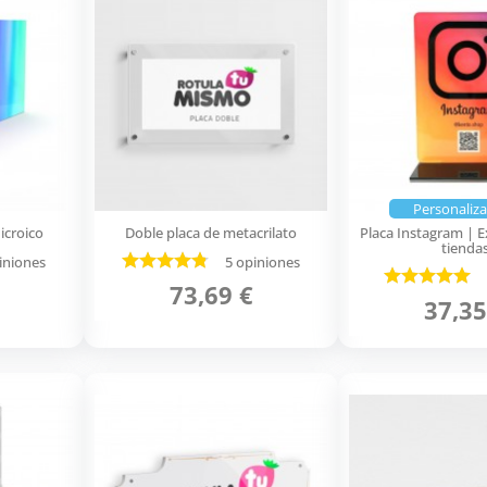
Personaliza
icroico
Doble placa de metacrilato
Placa Instagram | E
tienda
iniones
5 opiniones
73,69 €
37,35