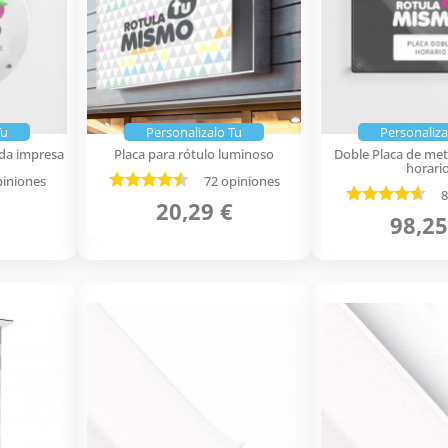
Tu
Personalizalo Tu
Personaliza
nda impresa
Placa para rótulo luminoso
Doble Placa de met
horari
piniones
72 opiniones
8
20,29 €
98,25