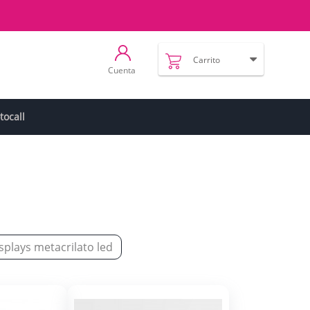
Carrito
Cuenta
tocall
splays metacrilato led