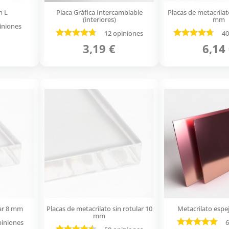
n L
Placa Gráfica Intercambiable
Placas de metacrilato
(interiores)
mm
iniones
12 opiniones
40
3,19 €
6,14
lar 8 mm
Placas de metacrilato sin rotular 10
Metacrilato espe
mm
piniones
6