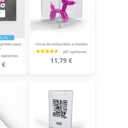
lo Tu
acrilato para
Urnas de metacrilato a medida
o
287 opiniones
 opiniones
11,79 €
 €