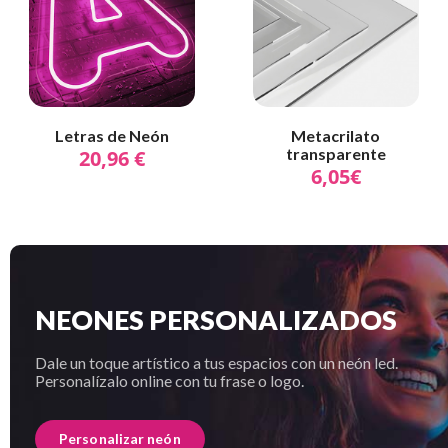
Letras de Neón
Metacrilato
transparente
20,96 €
6,05€
NEONES PERSONALIZADOS
Dale un toque artístico a tus espacios con un neón led.
Personalízalo online con tu frase o logo.
Personalizar neón