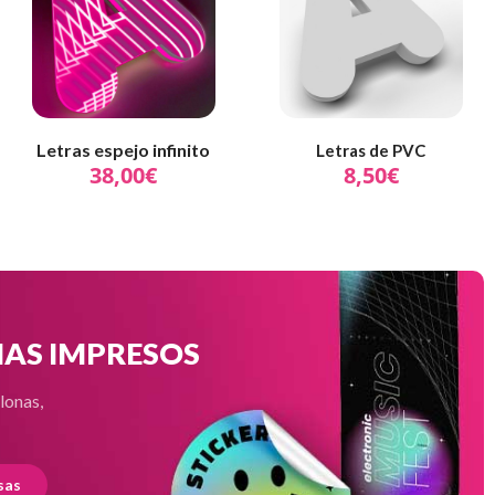
Letras espejo infinito
Letras de PVC
38,00€
8,50€
NAS IMPRESOS
 lonas,
sas