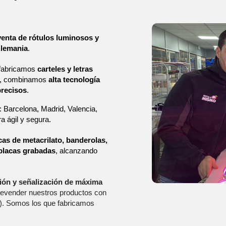
venta de rótulos luminosos y 
Alemania
. 
 fabricamos 
carteles y letras 
as, combinamos 
alta tecnología
precisos
.
: Barcelona, Madrid, Valencia, 
a ágil y segura.
cas de metacrilato, banderolas, 
y placas grabadas
, alcanzando 
ión y señalización de máxima
revender nuestros productos con
). Somos los que fabricamos