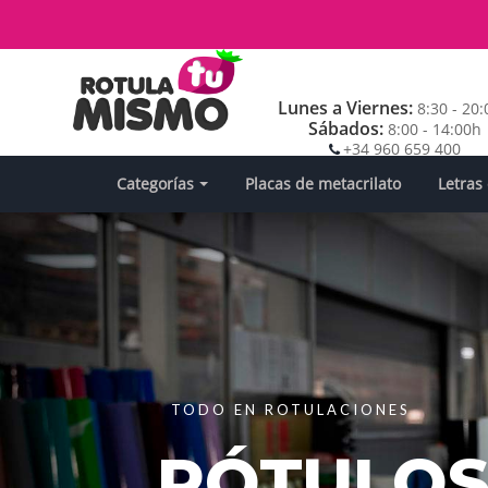
Lunes a Viernes:
8:30 - 20
Sábados:
8:00 - 14:00h
+34 960 659 400
Categorías
Placas de metacrilato
Letras
TODO EN ROTULACIONES
RÓTULOS