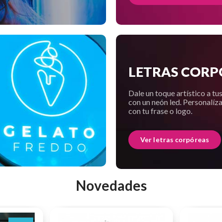
LETRAS CORP
Dale un toque artístico a tu
con un neón led. Personalíza
con tu frase o logo.
Ver letras corpóreas
Novedades