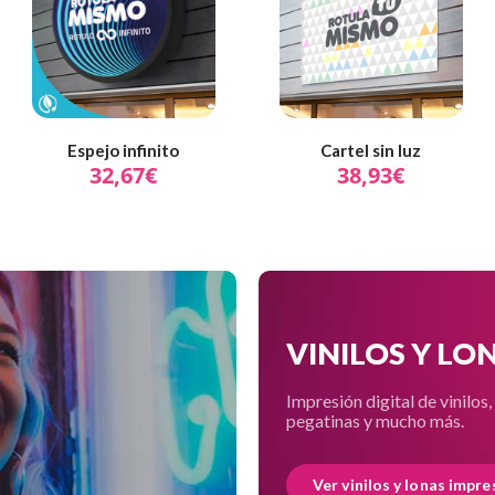
Espejo infinito
Cartel sin luz
32,67€
38,93€
VINILOS Y LO
Impresión digital de vinilos,
pegatinas y mucho más.
Ver vinilos y lonas impre