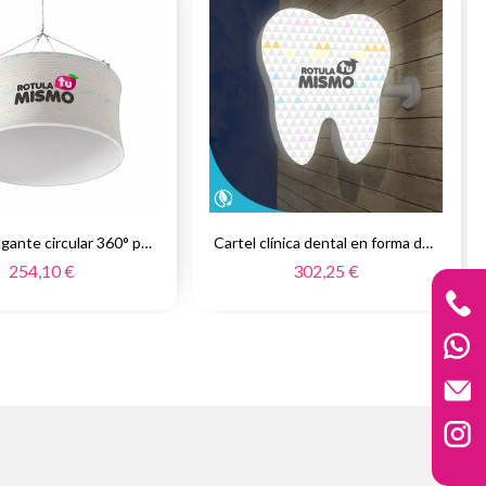
Banner colgante circular 360° para ferias y eventos
Cartel clínica dental en forma de muela
254,10 €
302,25 €