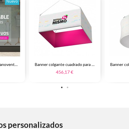
Nuevo
Vinilo reposicionable nanoventosas
Banner colgante cuadrado para ferias
456,17 €
os personalizados