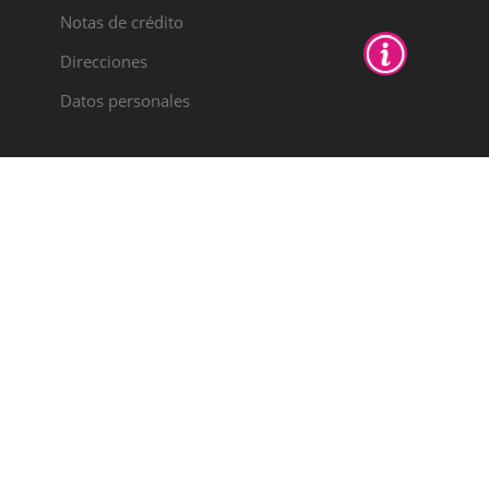
Notas de crédito
Direcciones
Datos personales
PYME
INNOVADORA
Válido hasta el 30
de junio de 2028
Colabora:
AYUDAS AL IMPULSO A LA
INTERNACIONALIZACIÓN DE PYMES
EXPORTADORAS DE LA COMUNITAT