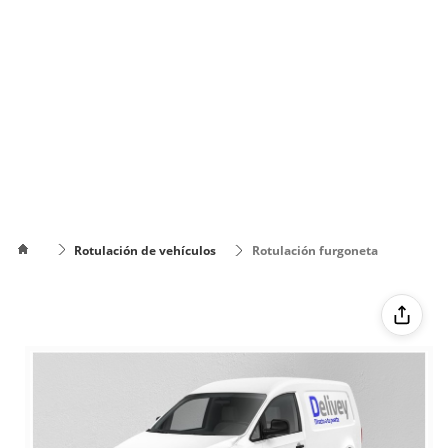
Rotulación de vehículos
Rotulación furgoneta
pequeña
Cómo
poner el
Cómo cambiar
texto en
de color el texto
varias
líneas