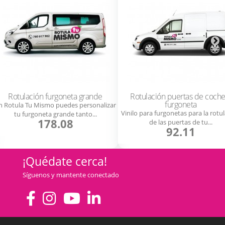
Rotulación furgoneta grande
Rotulación puertas de coche
furgoneta
n Rotula Tu Mismo puedes personalizar
Vinilo para furgonetas para la rotu
tu furgoneta grande tanto...
178.08
de las puertas de tu...
92.11
¡Quédate cerca!
Síguenos y mantente conectado