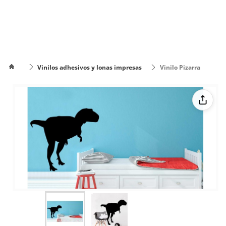
Vinilos adhesivos y lonas impresas
Vinilo Pizarra
Dinosaurio
Cómo
poner el
Cómo cambiar
texto en
de color el texto
varias
líneas
Cerrar
✖