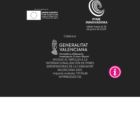
PYME
INNOVADORA
Válido hasta el 30
de junio de 2028
Colabora:
AYUDAS AL IMPULSO A LA
INTERNACIONALIZACIÓN DE PYMES
EXPORTADORAS DE LA COMUNITAT
VALENCIANA 2025.
Importe recibido: 19150,44
NTPRM/2025/136
Rotula Tú Mismo SL en el marco del
Programa ICEX Next, ha contado con el
apoyo de ICEX y con la cofinanciación del
fondo europeo FEDER. La finalidad de este
apoyo es contribuir al desarrollo
internacional de la empresa y de su entorno