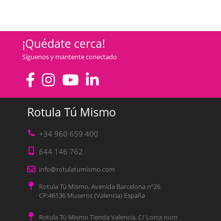
¡Quédate cerca!
Síguenos y mantente conectado
Rotula Tú Mismo
+34 960 659 400
644 146 762
info@rotulatumismo.com
Rotula Tú Mismo, Avenida Barcelona nº26
CP:46136 Museros (Valencia) España
Rotula Tú Mismo Tienda Valencia, C/ Lorca num