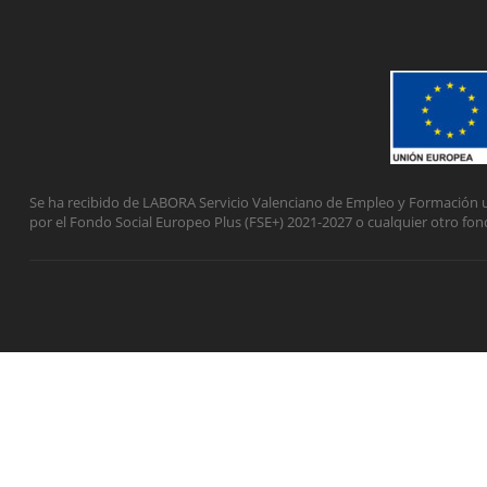
Se ha recibido de LABORA Servicio Valenciano de Empleo y Formación u
por el Fondo Social Europeo Plus (FSE+) 2021-2027 o cualquier otro fon