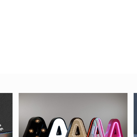
n varias
Cómo cambiar de
color el texto