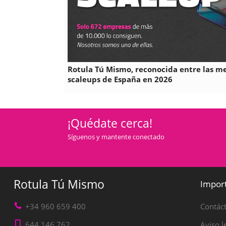
Rotula Tú Mismo, reconocida entre las m
scaleups de España en 2026
¡Quédate cerca!
Síguenos y mantente conectado
Rotula Tú Mismo
Impor
+34 960 659 400
Contác
644 146 762
Aviso l