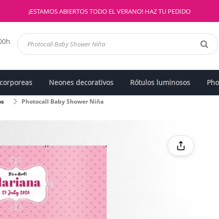
¡ESTAMOS ABIERTOS TODO EL VERANO! HAZ TU PEDIDO
:00h
 corporeas
Neones decorativos
Rótulos luminosos
Pho
os
Photocall Baby Shower Niña