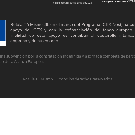
NTP
Válido hasta el 30 de junio de 2028
Rotula Tú Mismo SL en el marco del Programa ICEX Next, ha co
apoyo de ICEX y con la cofinanciación del fondo europe
finalidad de este apoyo es contribuir al desarrollo interna
empresa y de su entorno
na subvención por la contratación indefinida y a jornada completa de perso
do de la Alianza Europea.
Rotula Tú Mismo | Todos los derechos reservados