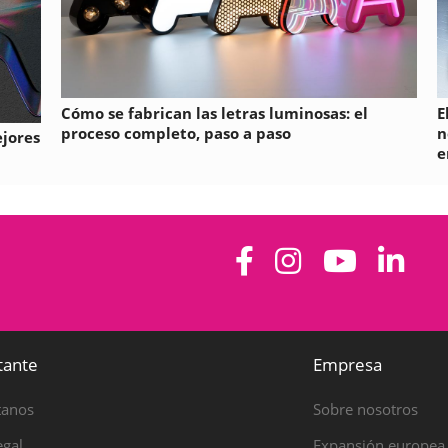
Cómo se fabrican las letras luminosas: el
E
proceso completo, paso a paso
n
ejores
e
tante
Empresa
tanos
Sobre nosotros
egal
Expansión europea