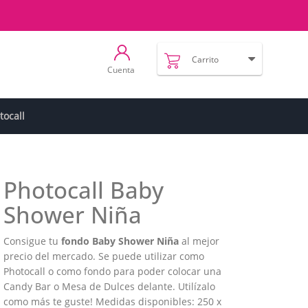
Carrito
Cuenta
tocall
Photocall Baby
Shower Niña
Consigue tu
fondo Baby Shower Niña
al mejor
precio del mercado. Se puede utilizar como
Photocall o como fondo para poder colocar una
Candy Bar o Mesa de Dulces delante. Utilízalo
como más te guste! Medidas disponibles: 250 x