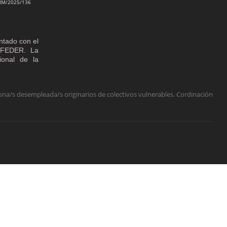
RM/2025/136
ntado con el
o FEDER. La
cional de la
na/s desempleada/s originarios de colectivos vulnerables. Cordinación