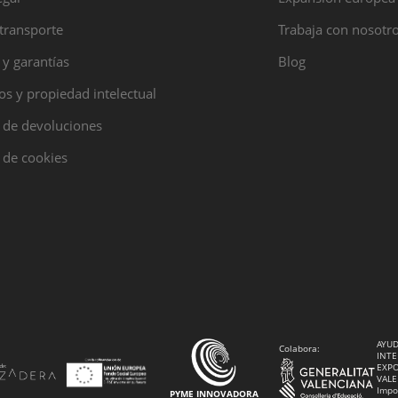
transporte
Trabaja con nosotr
 y garantías
Blog
s y propiedad intelectual
a de devoluciones
a de cookies
AYUD
Colabora:
INTE
EXPO
VALE
Impo
PYME INNOVADORA