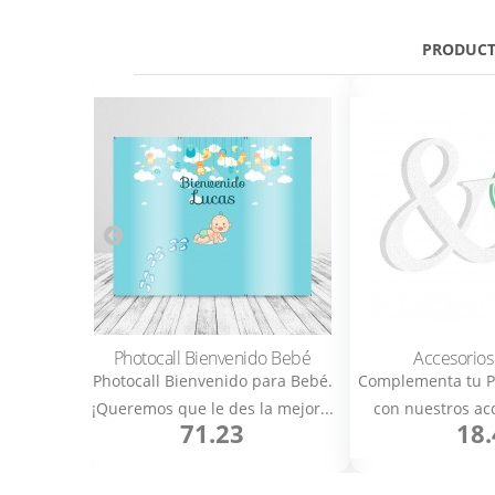
PRODUCT
bodas
Photocall Bienvenido Bebé
Accesorios
s. Decora
Photocall Bienvenido para Bebé.
Complementa tu P
n esta...
¡Queremos que le des la mejor...
con nuestros acc
71.23
18.