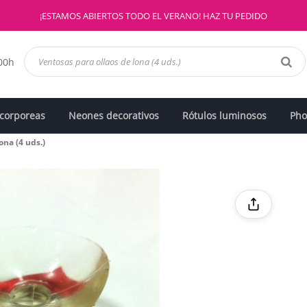
¡ESTAMOS ABIERTOS TODO EL VERANO! HAZ TU PEDIDO
:00h
 corporeas
Neones decorativos
Rótulos luminosos
Pho
ona (4 uds.)