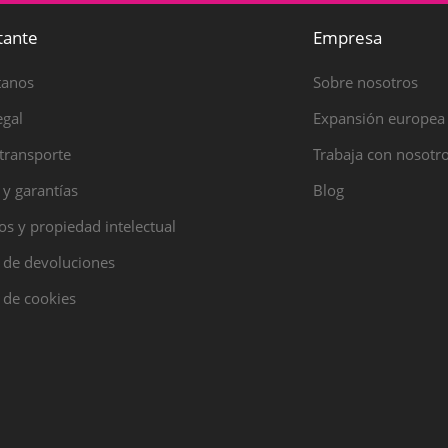
tante
Empresa
tanos
Sobre nosotros
egal
Expansión europea
transporte
Trabaja con nosotr
 y garantías
Blog
s y propiedad intelectual
a de devoluciones
a de cookies