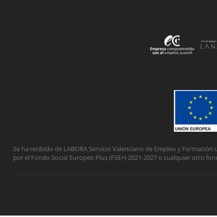
Se ha recibido de LABORA Servicio Valenciano de Empleo y Formación u
por el Fondo Social Europeo Plus (FSE+) 2021-2027 o cualquier otro fon