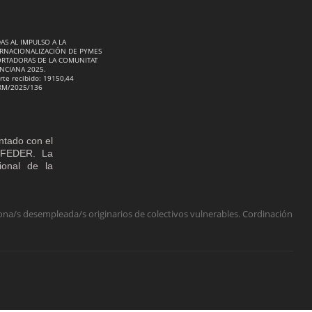
AS AL IMPULSO A LA
RNACIONALIZACIÓN DE PYMES
RTADORAS DE LA COMUNITAT
NCIANA 2025.
rte recibido: 19150,44
RM/2025/136
ntado con el
o FEDER. La
cional de la
na/s desempleada/s originarios de colectivos vulnerables. Cordinación