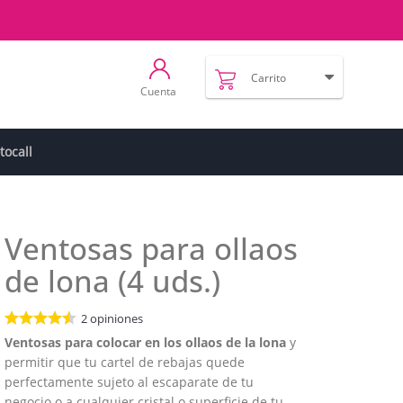
Carrito
Cuenta
tocall
Ventosas para ollaos
de lona (4 uds.)
2
opiniones
Ventosas para colocar en los ollaos de la lona
y
permitir que tu cartel de rebajas quede
perfectamente sujeto al escaparate de tu
negocio o a cualquier cristal o superficie de tu