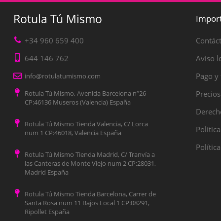
Rotula Tú Mismo
Impor
+34 960 659 400
Contác
644 146 762
Aviso l
Pago y 
info@rotulatumismo.com
Rotula Tú Mismo, Avenida Barcelona nº26
Precios
CP:46136 Museros (Valencia) España
Derecho
Rotula Tú Mismo Tienda Valencia, C/ Lorca
Polític
num 1 CP:46018, Valencia España
Polític
Rotula Tú Mismo Tienda Madrid, C/ Tranvía a
las Canteras de Monte Viejo num 2 CP:28031,
Madrid España
Rotula Tú Mismo Tienda Barcelona, Carrer de
Santa Rosa num 11 Bajos Local 1 CP:08291,
Ripollet España