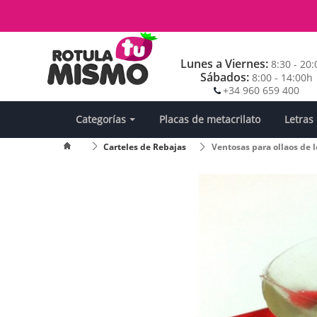
Lunes a Viernes:
8:30 - 20
Sábados:
8:00 - 14:00h
+34 960 659 400
Categorías
Placas de metacrilato
Letras
Carteles de Rebajas
Ventosas para ollaos de l