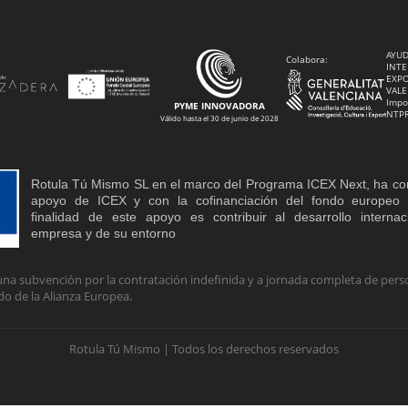
AYUD
Colabora:
INTE
EXPO
VALE
Impo
PYME INNOVADORA
NTP
Válido hasta el 30 de junio de 2028
Rotula Tú Mismo SL en el marco del Programa ICEX Next, ha co
apoyo de ICEX y con la cofinanciación del fondo europe
finalidad de este apoyo es contribuir al desarrollo interna
empresa y de su entorno
na subvención por la contratación indefinida y a jornada completa de perso
do de la Alianza Europea.
Rotula Tú Mismo | Todos los derechos reservados