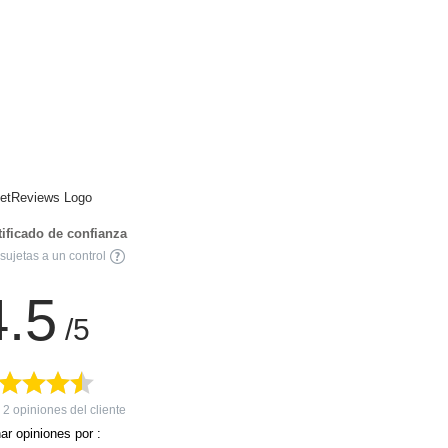
rtificado de confianza
sujetas a un control
4.5
/5
n
2
opiniones del cliente
ar opiniones por :