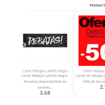
PRODUCT
 Blanco
Cartel Rebajas Ladrillo Negro
Cartel rebajas
Blanco.
Cartel Rebajas Ladrillo Negro.
Cartel de rebajas 
idas y...
Tenemos disponibilidad de
-50% de descue
2.
carteles...
3.68