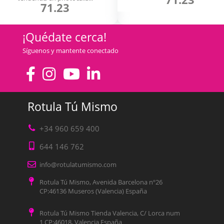
71.23
¡Quédate cerca!
Síguenos y mantente conectado
Rotula Tú Mismo
+34 960 659 400
644 146 762
info@rotulatumismo.com
Rotula Tú Mismo, Avenida Barcelona nº26
CP:46136 Museros (Valencia) España
Rotula Tú Mismo Tienda Valencia, C/ Lorca num
1 CP:46018, Valencia España