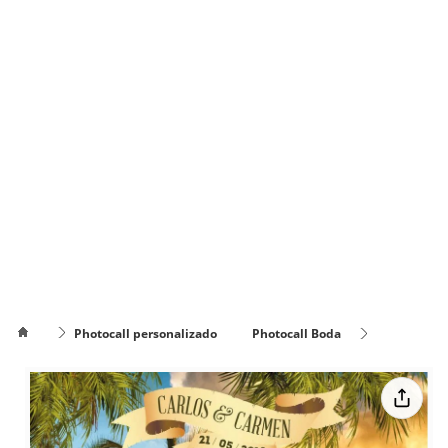
Photocall personalizado
Photocall Boda
Cómo
Photocall Atardecer Caribe Pirata
poner el
Cómo cambiar
texto en
de color el texto
varias
líneas