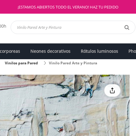
¡ESTAMOS ABIERTOS TODO EL VERANO! HAZ TU PEDIDO
:00h
 corporeas
Neones decorativos
Rótulos luminosos
Pho
Vinilos para Pared
Vinilo Pared Arte y Pintura