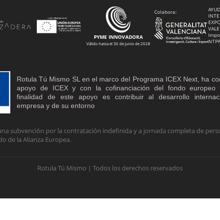
AYUD
Colabora:
INTE
EXPO
VALE
Impo
PYME INNOVADORA
NTP
Válido hasta el 30 de junio de 2028
Rotula Tú Mismo SL en el marco del Programa ICEX Next, ha co
apoyo de ICEX y con la cofinanciación del fondo europe
finalidad de este apoyo es contribuir al desarrollo interna
empresa y de su entorno
na subvención por la contratación indefinida y a jornada completa de perso
do de la Alianza Europea.
Rotula Tú Mismo | Todos los derechos reservados