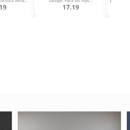
pintura llena...
Salvaje. Para los más...
pattern de
19
17.19
n varias
Cómo cambiar de
color el texto