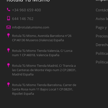
+34 960 659 400
Contác
644 146 762
Aviso l
Pago y 
info@rotulatumismo.com
Rotula Tú Mismo, Avenida Barcelona nº26
Precios
CP:46136 Museros (Valencia) España
Derecho
Rotula Tú Mismo Tienda Valencia, C/ Lorca
Polític
num 1 CP:46018, Valencia España
Polític
Rotula Tú Mismo Tienda Madrid, C/ Tranvía a
las Canteras de Monte Viejo num 2 CP:28031,
Madrid España
Rotula Tú Mismo Tienda Barcelona, Carrer de
Santa Rosa num 11 Bajos Local 1 CP:08291,
Ripollet España