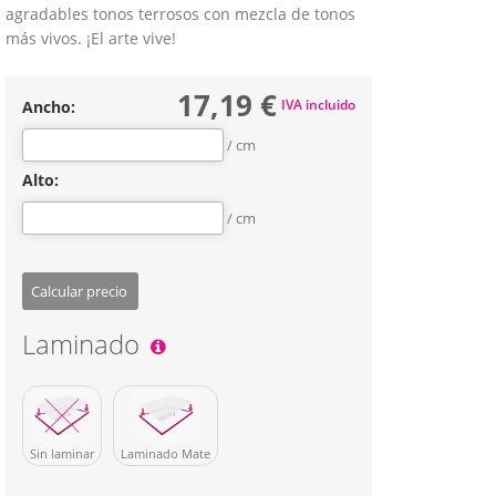
agradables tonos terrosos con mezcla de tonos
más vivos. ¡El arte vive!
17,19 €
IVA incluido
Ancho:
/ cm
Alto:
/ cm
Calcular precio
Laminado
Sin laminar
Laminado Mate