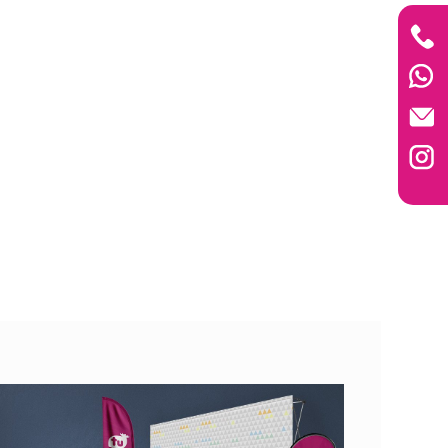
 círculos entrelazados...
diamantes amarillo. Un diseño
24.56
original,...
24.56