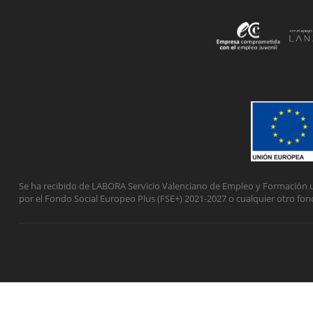
Se ha recibido de LABORA Servicio Valenciano de Empleo y Formación u
por el Fondo Social Europeo Plus (FSE+) 2021-2027 o cualquier otro fon