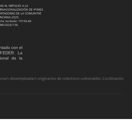
AS AL IMPULSO A LA
RNACIONALIZACIÓN DE PYMES
RTADORAS DE LA COMUNITAT
NCIANA 2025.
rte recibido: 19150,44
RM/2025/136
ntado con el
o FEDER. La
cional de la
na/s desempleada/s originarios de colectivos vulnerables. Cordinación