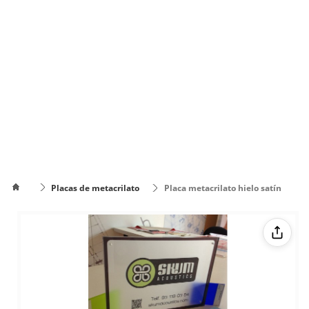
Placas de metacrilato
Placa metacrilato hielo satín
Cómo
poner el
Cómo cambiar
texto en
de color el texto
varias
líneas