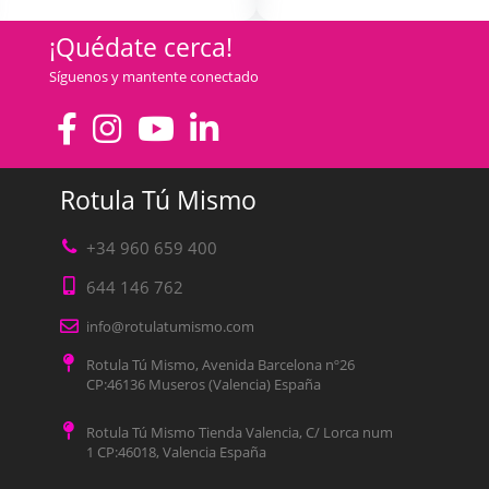
¡Quédate cerca!
Síguenos y mantente conectado
Rotula Tú Mismo
+34 960 659 400
644 146 762
info@rotulatumismo.com
Rotula Tú Mismo, Avenida Barcelona nº26
CP:46136 Museros (Valencia) España
Rotula Tú Mismo Tienda Valencia, C/ Lorca num
1 CP:46018, Valencia España