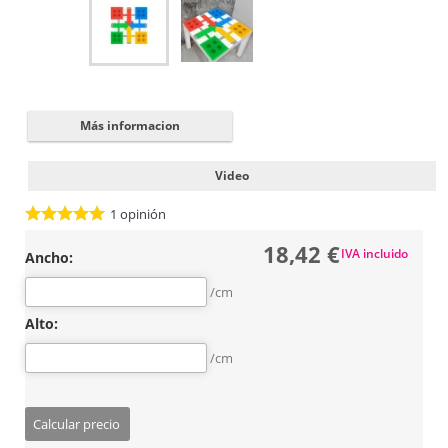
Cerrar
✖
Más informacion
Video
1
opinión
18,42 €
IVA incluido
Ancho:
/cm
Alto:
/cm
Calcular precio