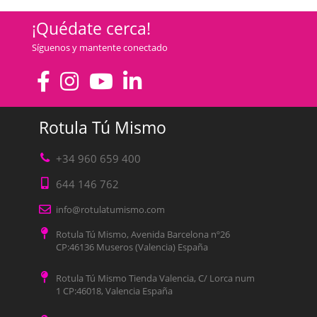
¡Quédate cerca!
Síguenos y mantente conectado
Rotula Tú Mismo
+34 960 659 400
644 146 762
info@rotulatumismo.com
Rotula Tú Mismo, Avenida Barcelona nº26
CP:46136 Museros (Valencia) España
Rotula Tú Mismo Tienda Valencia, C/ Lorca num
1 CP:46018, Valencia España