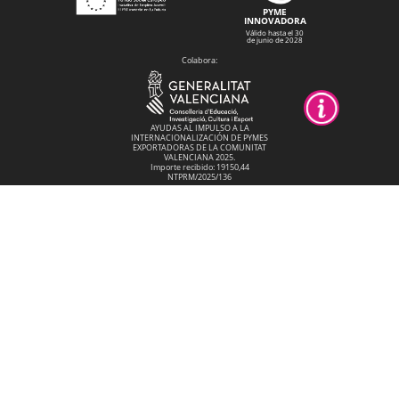
PYME
INNOVADORA
Válido hasta el 30
de junio de 2028
Colabora:
AYUDAS AL IMPULSO A LA
INTERNACIONALIZACIÓN DE PYMES
EXPORTADORAS DE LA COMUNITAT
VALENCIANA 2025.
Importe recibido: 19150,44
NTPRM/2025/136
Rotula Tú Mismo SL en el marco del
Programa ICEX Next, ha contado con el
apoyo de ICEX y con la cofinanciación del
fondo europeo FEDER. La finalidad de este
apoyo es contribuir al desarrollo
internacional de la empresa y de su entorno
Se ha recibido de LABORA Servicio Valenciano de Empleo
y Formación una subvención por la contratación