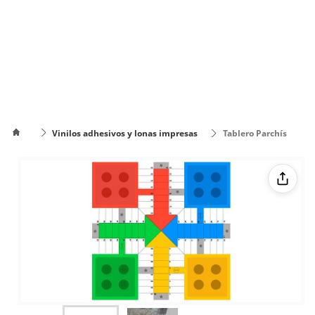
Vinilos adhesivos y lonas impresas
Tablero Parchís
Clásico
Cómo
poner el
Cómo cambiar
texto en
de color el texto
varias
líneas