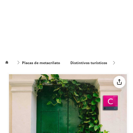
Placas de metacrilato
Distintivos turísticos
Placa Cafetería de la Región de Murcia
Cómo
poner el
Cómo cambiar
texto en
de color el texto
varias
líneas