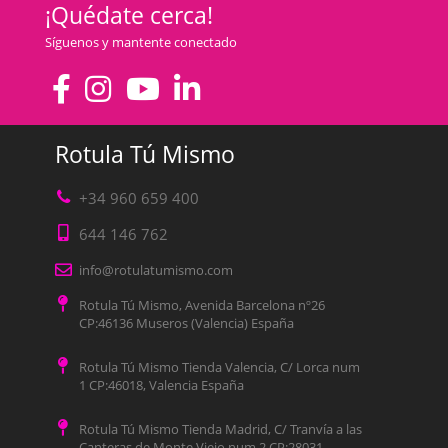
¡Quédate cerca!
Síguenos y mantente conectado
Rotula Tú Mismo
+34 960 659 400
644 146 762
info@rotulatumismo.com
Rotula Tú Mismo, Avenida Barcelona nº26
CP:46136 Museros (Valencia) España
Rotula Tú Mismo Tienda Valencia, C/ Lorca num
1 CP:46018, Valencia España
Rotula Tú Mismo Tienda Madrid, C/ Tranvía a las
Canteras de Monte Viejo num 2 CP:28031,