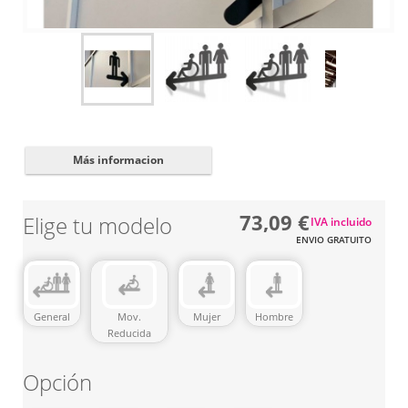
Cerrar
✖
Más informacion
73,09 €
Elige tu modelo
IVA incluido
ENVIO GRATUITO
General
Mov.
Mujer
Hombre
Reducida
Opción