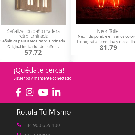
Señalización baño madera
Neon Toilet
retroiluminada
Neón disponible en varios color
Señalítica para aseos retroiluminada.
Iconografía femenina y masculina
81.79
Original indicador de baños...
57.72
¡Quédate cerca!
Síguenos y mantente conectado
Rotula Tú Mismo
+34 960 659 400