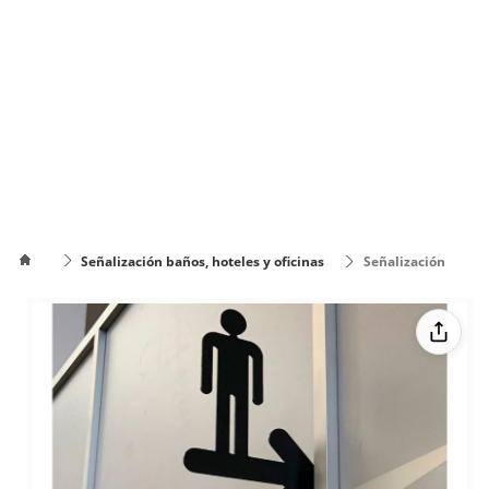
Señalización baños, hoteles y oficinas
Señalización
baño perpendicular
Cómo
poner el
Cómo cambiar
texto en
de color el texto
varias
líneas