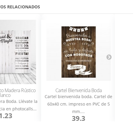
OS RELACIONADOS
 Madera Rústico
Cartel Bienvenida Boda
Cartel 
nco
Cartel bienvenida boda. Cartel de
Cartel boda
Boda. Llévate la
60x40 cm. impreso en PVC de 5
de 60x40 
en photocalls...
mm....
23
39.3