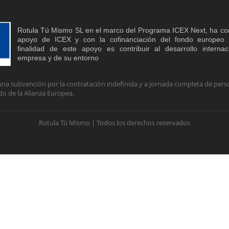
Rotula Tú Mismo SL en el marco del Programa ICEX Next, ha co
apoyo de ICEX y con la cofinanciación del fondo europe
finalidad de este apoyo es contribuir al desarrollo interna
empresa y de su entorno
na subvención por la contratación indefinida y a jornada completa de perso
do de la Alianza Europea.
Rotula Tú Mismo | Todos los derechos reservados