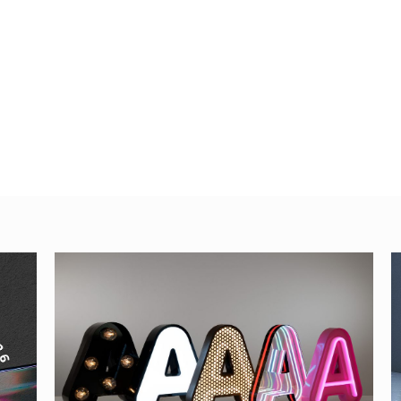
n varias
Cómo cambiar de
color el texto