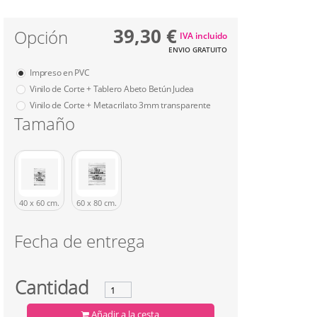
39,30 €
Opción
IVA incluido
ENVIO GRATUITO
Impreso en PVC
Vinilo de Corte + Tablero Abeto Betún Judea
Vinilo de Corte + Metacrilato 3mm transparente
Tamaño
40 x 60 cm.
60 x 80 cm.
Fecha de entrega
Cantidad
Añadir a la cesta