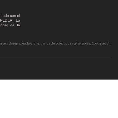
ntado con el
o FEDER. La
cional de la
na/s desempleada/s originarios de colectivos vulnerables. Cordinación