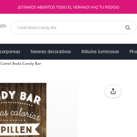
¡ESTAMOS ABIERTOS TODO EL VERANO! HAZ TU PEDIDO
:00h
 corporeas
Neones decorativos
Rótulos luminosos
Pho
Cartel Boda Candy Bar