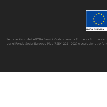
Se ha recibido de LABORA Servicio Valenciano de Empleo y Formación u
por el Fondo Social Europeo Plus (FSE+) 2021-2027 o cualquier otro fon