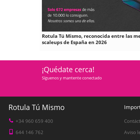
Rotula Tú Mismo, reconocida entre las m
scaleups de España en 2026
¡Quédate cerca!
Síguenos y mantente conectado
Rotula Tú Mismo
Impor
+34 960 659 400
Contác
644 146 762
Aviso l