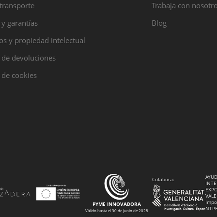
transporte
Trabaja con nosotr
 y garantías
Blog
s y propiedad intelectual
a de devoluciones
a de cookies
AYUD
Colabora:
INTE
EXPO
VALE
Impo
PYME INNOVADORA
NTP
Válido hasta el 30 de junio de 2028