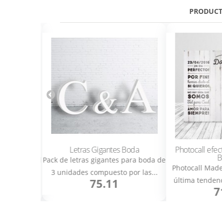
PRODUCT
acones
Letras Gigantes Boda
Photocall efecto
Bla
es. Cartel
Pack de letras gigantes para boda de
Photocall Madera 
con...
3 unidades compuesto por las...
última tendencia 
75.11
71.