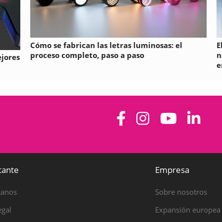
Cómo se fabrican las letras luminosas: el
E
proceso completo, paso a paso
n
ejores
e
tante
Empresa
tanos
Sobre nosotros
egal
Expansión europea