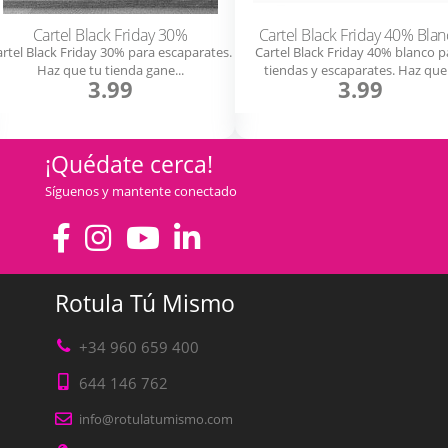
Cartel Black Friday 30%
Cartel Black Friday 40% Blan
rtel Black Friday 30% para escaparates.
Cartel Black Friday 40% blanco p
Haz que tu tienda gane...
tiendas y escaparates. Haz que.
3.99
3.99
¡Quédate cerca!
Síguenos y mantente conectado
Rotula Tú Mismo
+34 960 659 400
644 146 762
info@rotulatumismo.com