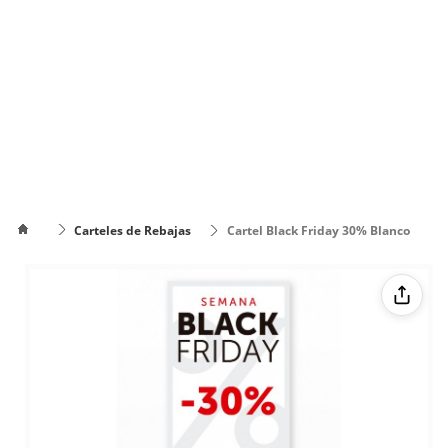
Carteles de Rebajas
Cartel Black Friday 30% Blanco
Cómo
poner el
Cómo cambiar
texto en
de color el texto
varias
líneas