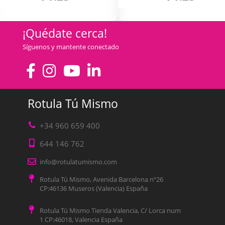
¡Quédate cerca!
Síguenos y mantente conectado
Rotula Tú Mismo
+34 960 659 400
644 146 762
info@rotulatumismo.com
Rotula Tú Mismo, Avenida Barcelona nº26
CP:46136 Museros (Valencia) España
Rotula Tú Mismo Tienda Valencia, C/ Lorca num
1 CP:46018, Valencia España