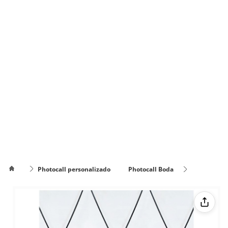
Photocall personalizado
Photocall Boda
Photocall Madera Clara efecto Palets
Cómo
poner el
Cómo cambiar
texto en
de color el texto
varias
líneas