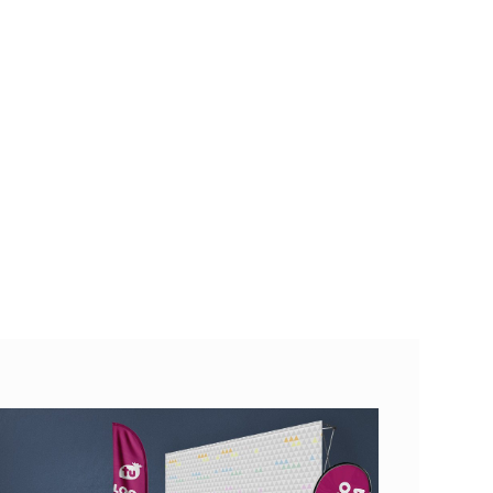
Up va...
lugares en...
53.42
95.21