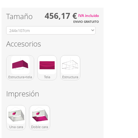
456,17 €
Tamaño
IVA incluido
ENVIO GRATUITO
Accesorios
Estructura+tela
Tela
Estructura
Impresión
Una cara
Doble cara