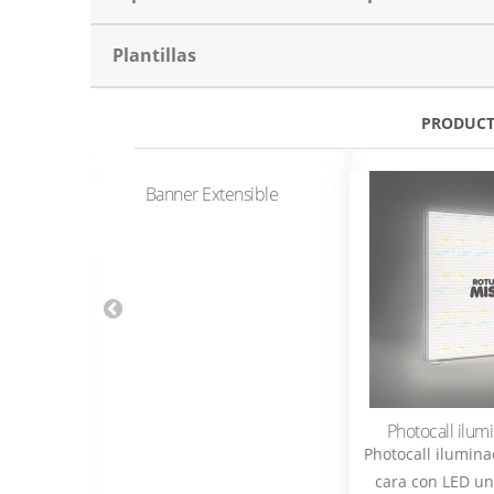
Plantillas
PRODUCT
Banner Extensible
360° para
Photocall ilum
Photocall ilumina
lar ofrece
cara con LED uni