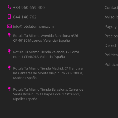
+34 960 659 400
Contác
644 146 762
Aviso l
Pago y 
info@rotulatumismo.com
Rotula Tú Mismo, Avenida Barcelona nº26
Precios
CP:46136 Museros (Valencia) España
Derecho
Rotula Tú Mismo Tienda Valencia, C/ Lorca
Polític
num 1 CP:46018, Valencia España
Polític
Rotula Tú Mismo Tienda Madrid, C/ Tranvía a
las Canteras de Monte Viejo num 2 CP:28031,
Madrid España
Rotula Tú Mismo Tienda Barcelona, Carrer de
Santa Rosa num 11 Bajos Local 1 CP:08291,
Ripollet España