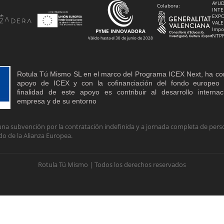
AYUD
Colabora:
INTE
EXPO
VALE
Impo
PYME INNOVADORA
NTP
Válido hasta el 30 de junio de 2028
Rotula Tú Mismo SL en el marco del Programa ICEX Next, ha co
apoyo de ICEX y con la cofinanciación del fondo europe
finalidad de este apoyo es contribuir al desarrollo interna
empresa y de su entorno
na subvención por la contratación indefinida y a jornada completa de perso
do de la Alianza Europea.
Rotula Tú Mismo | Todos los derechos reservados