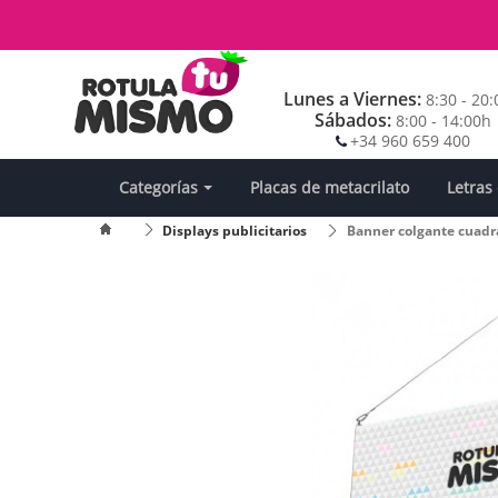
Lunes a Viernes:
8:30 - 20
Sábados:
8:00 - 14:00h
+34 960 659 400
Categorías
Placas de metacrilato
Letras
Displays publicitarios
Banner colgante cuadr