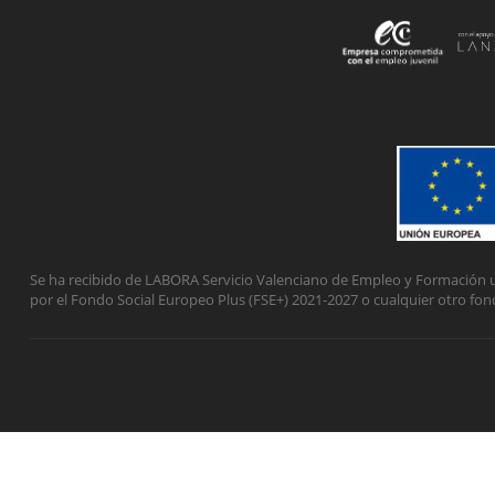
Se ha recibido de LABORA Servicio Valenciano de Empleo y Formación u
por el Fondo Social Europeo Plus (FSE+) 2021-2027 o cualquier otro fon