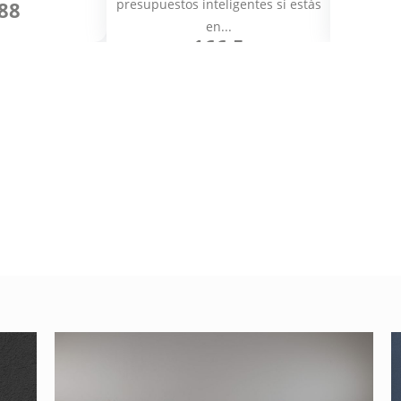
presupuestos inteligentes si estás
88
en...
166.5
n varias
Cómo cambiar de
color el texto