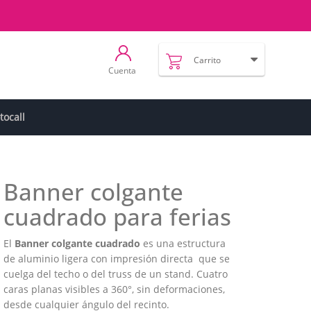
Carrito
Cuenta
tocall
Banner colgante
cuadrado para ferias
El
Banner colgante cuadrado
es una estructura
de aluminio ligera con impresión directa que se
cuelga del techo o del truss de un stand. Cuatro
caras planas visibles a 360°, sin deformaciones,
desde cualquier ángulo del recinto.