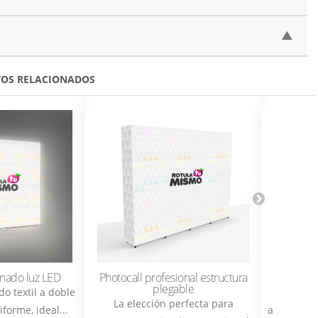
▲
OS RELACIONADOS
inado luz LED
Photocall profesional estructura
plegable
do textil a doble
Rol
La elección perfecta para
forme, ideal...
autoenroll