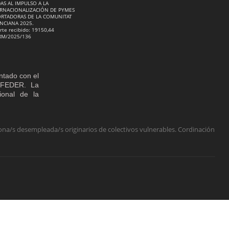
AS AL IMPULSO A LA
RNACIONALIZACIÓN DE PYMES
RTADORAS DE LA COMUNITAT
NCIANA 2025.
rte recibido: 19150,44
RM/2025/136
ntado con el
o FEDER. La
cional de la
na/s desempleada/s originarios de colectivos vulnerables. Cordinación