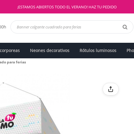
¡ESTAMOS ABIERTOS TODO EL VERANO! HAZ TU PEDIDO
:00h
 corporeas
Neones decorativos
Rótulos luminosos
Pho
ado para ferias