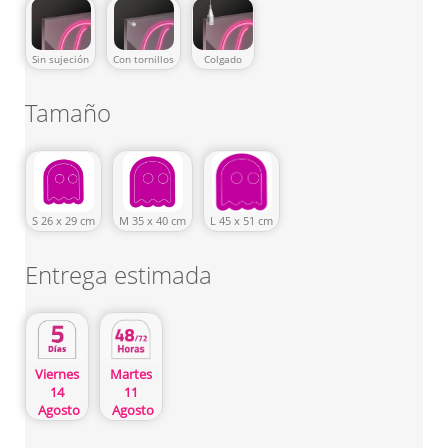
Sin sujeción
Con tornillos
Colgado
Tamaño
S 26 x 29 cm
M 35 x 40 cm
L 45 x 51 cm
Entrega estimada
Martes
Viernes
11
14
Agosto
Agosto