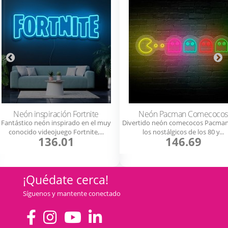
Neón inspiración Fortnite
Neón Pacman Comecocos
Fantástico neón inspirado en el muy
Divertido neón comecocos Pacman
conocido videojuego Fortnite,...
los nostálgicos de los 80 y...
136.01
146.69
¡Quédate cerca!
Síguenos y mantente conectado