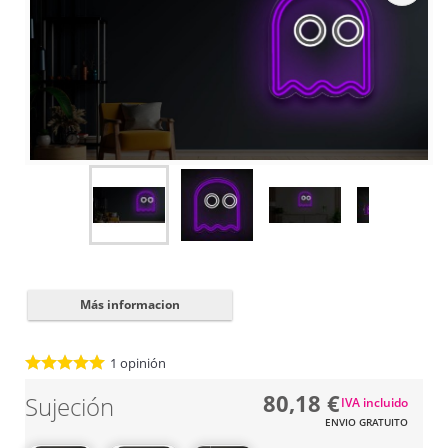
Cerrar
✖
Más informacion
1
opinión
80,18 €
Sujeción
IVA incluido
ENVIO GRATUITO