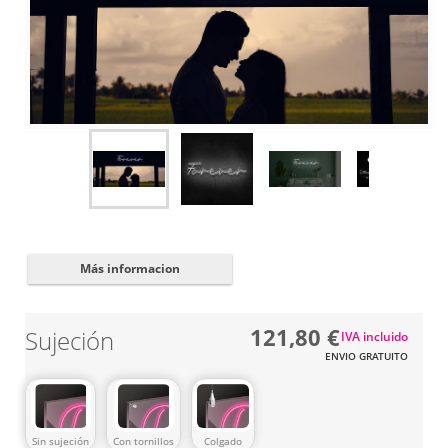
Cerrar
✖
Más informacion
121,80 €
Sujeción
IVA incluido
ENVIO GRATUITO
Sin sujeción
Con tornillos
Colgado