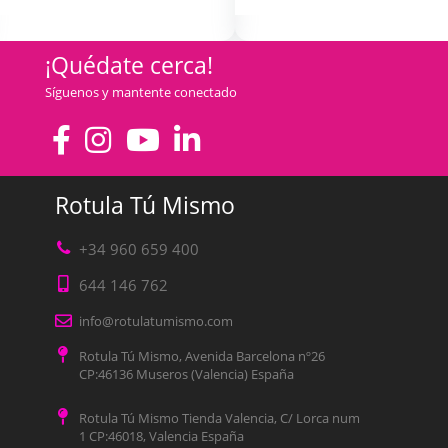
¡Quédate cerca!
Síguenos y mantente conectado
Rotula Tú Mismo
+34 960 659 400
644 146 762
info@rotulatumismo.com
Rotula Tú Mismo, Avenida Barcelona nº26
CP:46136 Museros (Valencia) España
Rotula Tú Mismo Tienda Valencia, C/ Lorca num
1 CP:46018, Valencia España