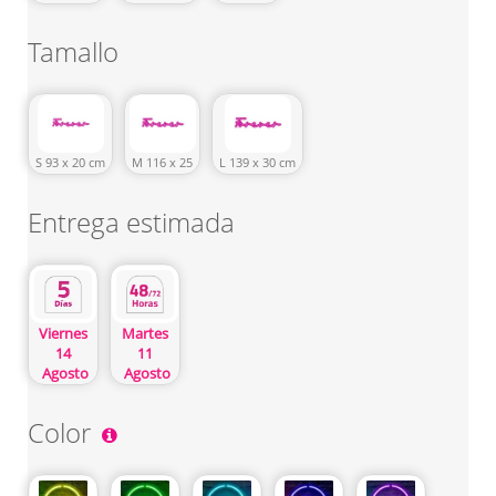
Tamallo
S 93 x 20 cm
M 116 x 25
L 139 x 30 cm
Entrega estimada
Viernes
Martes
14
11
Agosto
Agosto
Color