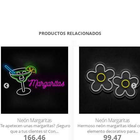
PRODUCTOS RELACIONADOS
Neón Margaritas
Neón Margaritas
¿Te apetecen unas margaritas? ¡Seguro
Hermoso neón margaritas ideal 
que a tus clientes si! Con...
elemento decorativo para...
166.46
99.47