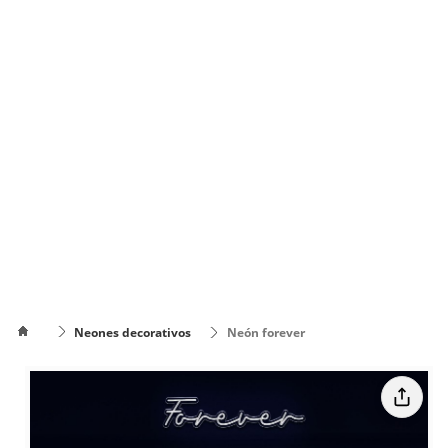
Neones decorativos
Neón forever
Cómo
poner el
Cómo cambiar
texto en
de color el texto
varias
líneas