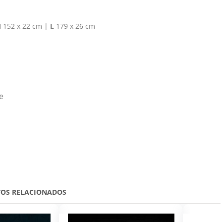
M
152 x 22 cm |
L
179 x 26 cm
e
OS RELACIONADOS