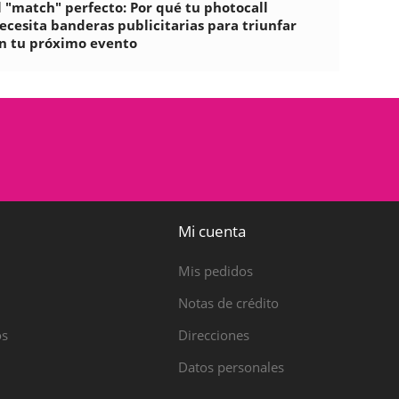
l "match" perfecto: Por qué tu photocall
ecesita banderas publicitarias para triunfar
n tu próximo evento
Mi cuenta
Mis pedidos
Notas de crédito
os
Direcciones
Datos personales