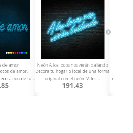
s de amor
Neón A los locos nos verán bailando
Ne
ocos de amor.
Decora tu hogar o local de una forma
Neón Cra
decoración de tu...
original con el neón "A los...
nacional c
.85
191.43