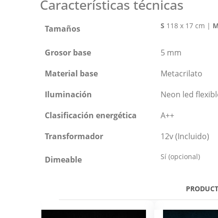
Características técnicas
S
118 x 17 cm |
Tamaños
Grosor base
5 mm
Material base
Metacrilato
Iluminación
Neon led flexibl
Clasificación energética
A++
Transformador
12v (Incluido)
Sí (opcional)
Dimeable
PRODUCT