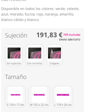
Disponible en todos los colores: verde, celeste,
azul, morado, fucsia, rojo, naranja, amarillo,
blanco cálido y blanco.
191,83 €
Sujeción
IVA incluido
ENVIO GRATUITO
Sin sujeción
Con tornillos
Colgado
Tamaño
S 118 x 17 cm
M 152 x 22 cm
L 179 x 26 cm