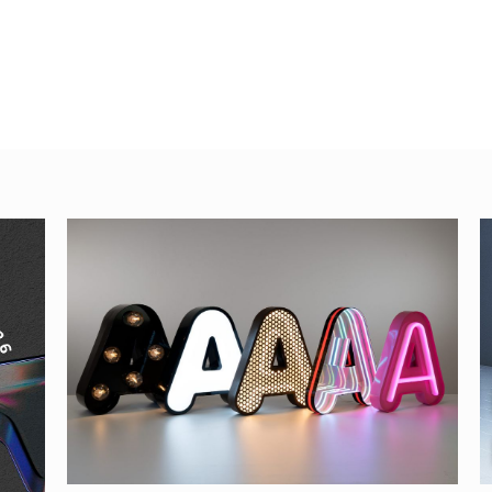
n varias
Cómo cambiar de
color el texto