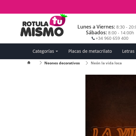
Lunes a Viernes:
8:30 - 20
Sábados:
8:00 - 14:00h
+34 960 659 400
Categorías
Placas de metacrilato
Letras
Neones decorativos
Neón la vida loca