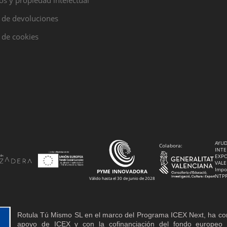
s y propiedad intelectual
a de devoluciones
a de cookies
AYUD
Colabora:
INTE
EXPO
VALE
Impo
PYME INNOVADORA
NTP
Válido hasta el 30 de junio de 2028
Rotula Tú Mismo SL en el marco del Programa ICEX Next, ha co
apoyo de ICEX y con la cofinanciación del fondo europe