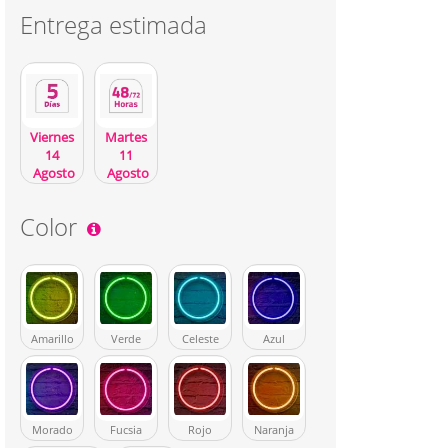
Entrega estimada
Viernes
Martes
14
11
Agosto
Agosto
Color
Amarillo
Verde
Celeste
Azul
Morado
Fucsia
Rojo
Naranja