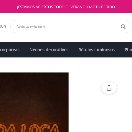
¡ESTAMOS ABIERTOS TODO EL VERANO! HAZ TU PEDIDO
:00h
 corporeas
Neones decorativos
Rótulos luminosos
Pho