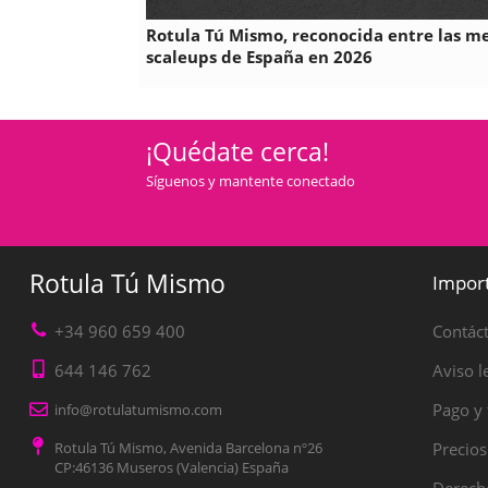
Rotula Tú Mismo, reconocida entre las m
scaleups de España en 2026
¡Quédate cerca!
Síguenos y mantente conectado
Rotula Tú Mismo
Impor
+34 960 659 400
Contác
644 146 762
Aviso l
Pago y 
info@rotulatumismo.com
Rotula Tú Mismo, Avenida Barcelona nº26
Precios
CP:46136 Museros (Valencia) España