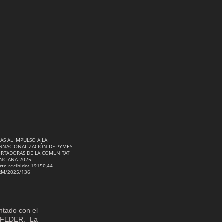
AS AL IMPULSO A LA
RNACIONALIZACIÓN DE PYMES
RTADORAS DE LA COMUNITAT
NCIANA 2025.
rte recibido: 19150,44
RM/2025/136
ntado con el
o FEDER. La