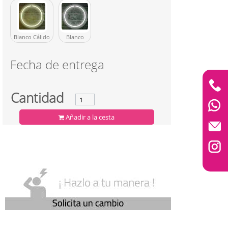
Cerrar
Blanco Cálido
Blanco
✖
Fecha de entrega
Cantidad
ón Crazy in Love
Neón Crazy People
Añadir a la cesta
zy in Love. Fabricación
Un neón con mucha gracia para
on calidad profesional....
decorar cualquier lugar. Neón
150.87
Crazy...
110.63