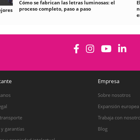
Cómo se fabrican las letras luminosas: el
E
proceso completo, paso a paso
n
ejores
e
tante
Empresa
tanos
Sobre nosotros
egal
Expansión europea
transporte
Trabaja con nosotr
 y garantías
Blog