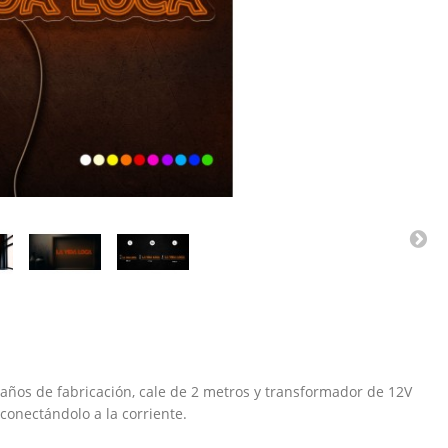
años de fabricación, cale de 2 metros y transformador de 12V
conectándolo a la corriente.