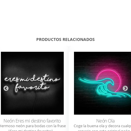
PRODUCTOS RELACIONADOS
Neón Eres mi destino favorito
Neón Ola
Hermoso neón para bodas con la frase
Coge la buena ola y decora cualq
''Eres mi destino favorito'',...
espacio con este original neón.