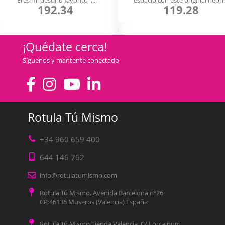
192.34
119.28
¡Quédate cerca!
Síguenos y mantente conectado
Rotula Tú Mismo
+34 960 659 400
644 146 762
info@rotulatumismo.com
Rotula Tú Mismo, Avenida Barcelona nº26
CP:46136 Museros (Valencia) España
Rotula Tú Mismo Tienda Valencia, C/ Lorca num