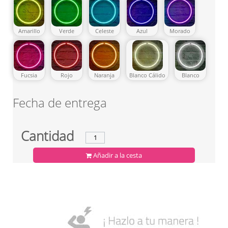
Amarillo
Verde
Celeste
Azul
Morado
Fucsia
Rojo
Naranja
Blanco Cálido
Blanco
Fecha de entrega
Cantidad
Añadir a la cesta