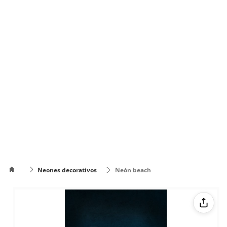
Neones decorativos
Neón beach
Cómo
poner el
Cómo cambiar
texto en
de color el texto
varias
líneas