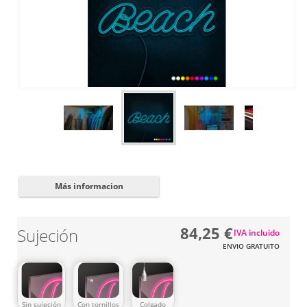
Cerrar
✖
Más informacion
84,25 €
Sujeción
IVA incluido
ENVIO GRATUITO
Sin sujeción
Con tornillos
Colgado