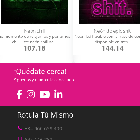
Neón chill
Neón do epic shit.
¡Es momento de relajarnos y ponernos
Neón led flexible con la frase do epi
chill! Este neón chill no...
disponible en tres...
107.18
144.14
¡Quédate cerca!
Síguenos y mantente conectado
Rotula Tú Mismo
+34 960 659 400
644 146 762