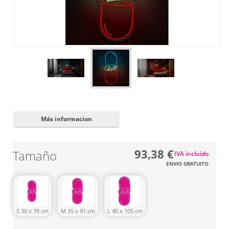
Cerrar
✖
Más informacion
93,38 €
Tamaño
IVA incluido
ENVIO GRATUITO
S 30 x 78 cm
M 35 x 91 cm
L 40 x 105 cm