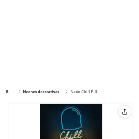
Neones decorativos
Neón Chill Pill
Cómo
poner el
Cómo cambiar
texto en
de color el texto
varias
líneas