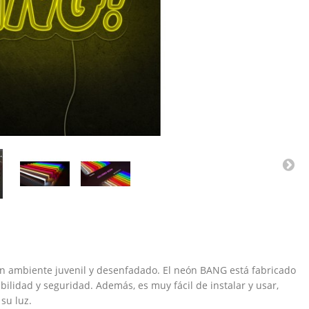
r un ambiente juvenil y desenfadado. El neón BANG está fabricado
bilidad y seguridad. Además, es muy fácil de instalar y usar,
 su luz.