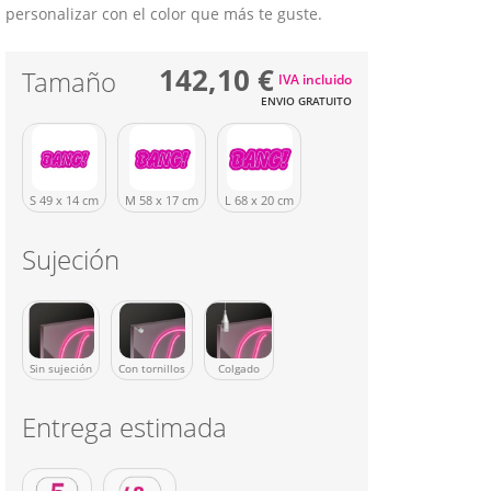
personalizar con el color que más te guste.
142,10 €
Tamaño
IVA incluido
ENVIO GRATUITO
S 49 x 14 cm
M 58 x 17 cm
L 68 x 20 cm
Sujeción
Sin sujeción
Con tornillos
Colgado
Entrega estimada