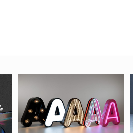
n varias
Cómo cambiar de
color el texto