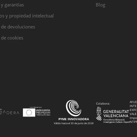
 y garantías
Blog
s y propiedad intelectual
a de devoluciones
a de cookies
AYUD
Colabora:
INTE
EXPO
VALE
Impo
PYME INNOVADORA
NTP
Válido hasta el 30 de junio de 2028