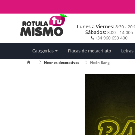
Lunes a Viernes:
8:30 - 20
Sábados:
8:00 - 14:00h
+34 960 659 400
Categorías
Placas de metacrilato
Letras
Neones decorativos
Neón Bang