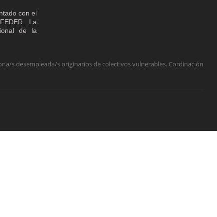
ntado con el
o FEDER. La
cional de la
na/s desempleada/s originarios de colectivos vulnerables. Cordinación