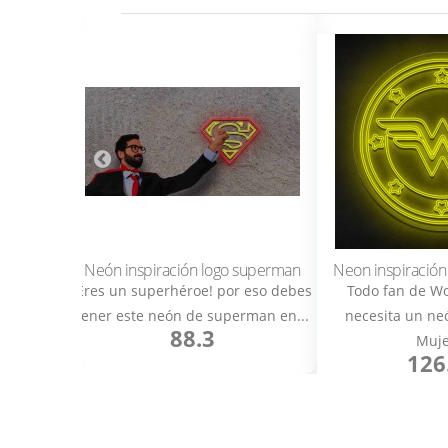
tman
Neón inspiración logo superman
Neon inspiración
las y los
¡Eres un superhéroe! por eso debes
Todo fan de 
eón es...
tener este neón de superman en...
necesita un ne
88.3
Muje
126