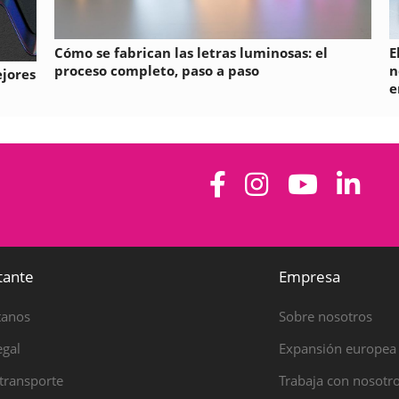
Cómo se fabrican las letras luminosas: el
E
proceso completo, paso a paso
n
ejores
e
tante
Empresa
tanos
Sobre nosotros
egal
Expansión europea
transporte
Trabaja con nosotr