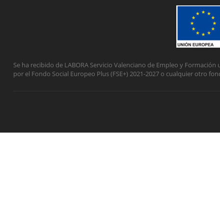
Se ha recibido de LABORA Servicio Valenciano de Empleo y Formación u
por el Fondo Social Europeo Plus (FSE+) 2021-2027 o cualquier otro fon