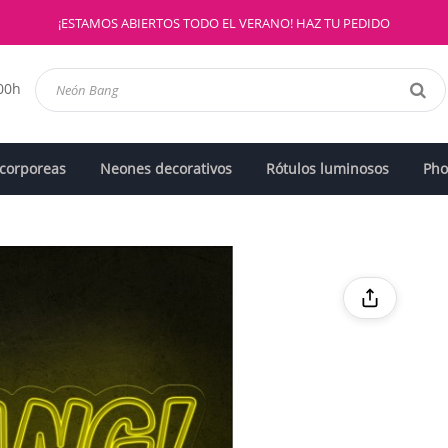
¡ESTAMOS ABIERTOS TODO EL VERANO! HAZ TU PEDIDO
:00h
 corporeas
Neones decorativos
Rótulos luminosos
Pho