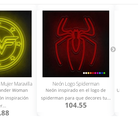
 Mujer Maravilla
Neón Logo Spiderman
Neó
Wonder Woman
Neón inspirado en el logo de
Un regalo 
ón inspiración
spiderman para que decores tu...
Los Ven
104.55
r...
.88