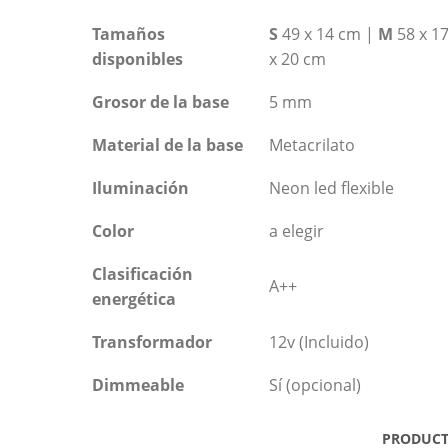
Tamaños
S
49 x 14 cm |
M
58 x 1
disponibles
x 20 cm
Grosor de la base
5 mm
Material de la base
Metacrilato
Iluminación
Neon led flexible
Color
a elegir
Clasificación
A++
energética
Transformador
12v (Incluido)
Dimmeable
Sí (opcional)
PRODUCT