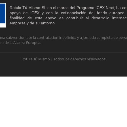
Rotula Tú Mismo SL en el marco del Programa ICEX Next, ha co
apoyo de ICEX y con la cofinanciación del fondo europe
finalidad de este apoyo es contribuir al desarrollo interna
empresa y de su entorno
na subvención por la contratación indefinida y a jornada completa de perso
do de la Alianza Europea.
Rotula Tú Mismo | Todos los derechos reservados