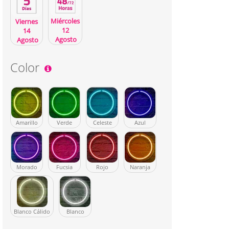
Miércoles
Viernes
12
14
Agosto
Agosto
Color
Amarillo
Verde
Celeste
Azul
Morado
Fucsia
Rojo
Naranja
Blanco Cálido
Blanco