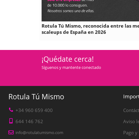
Rotula Tú Mismo, reconocida entre las m
scaleups de España en 2026
¡Quédate cerca!
Síguenos y mantente conectado
Rotula Tú Mismo
Impor
+34 960 659 400
Contác
644 146 762
Aviso l
Pago y 
info@rotulatumismo.com