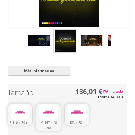
Cerrar
✖
Más informacion
136,01 €
Tamaño
IVA incluido
ENVIO GRATUITO
S 110 x 30 cm
M 147 x 40
L 183 x 50 cm
cm