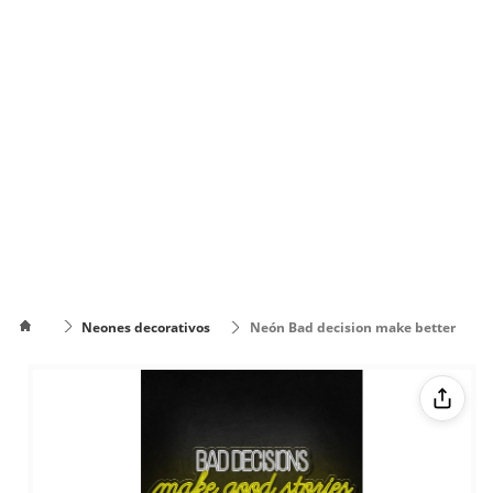
Neones decorativos
Neón Bad decision make better
stories
Cómo
poner el
Cómo cambiar
texto en
de color el texto
varias
líneas