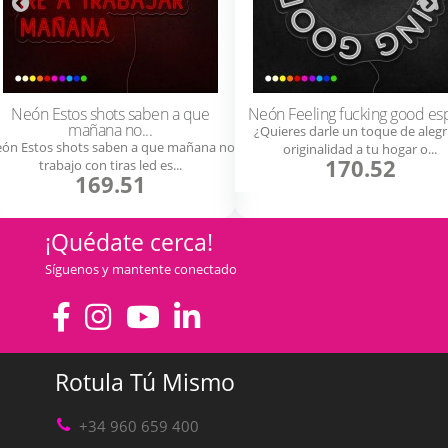
Neón Estos shots saben a que
Neón Feeling fucking good esp
mañana no...
¿Quieres darle un toque de alegr
ón Estos shots saben a que mañana no
originalidad a tu hogar o...
170.52
trabajo con tiras led es...
169.51
¡Quédate cerca!
Síguenos y mantente conectado
Rotula Tú Mismo
+34 960 659 400