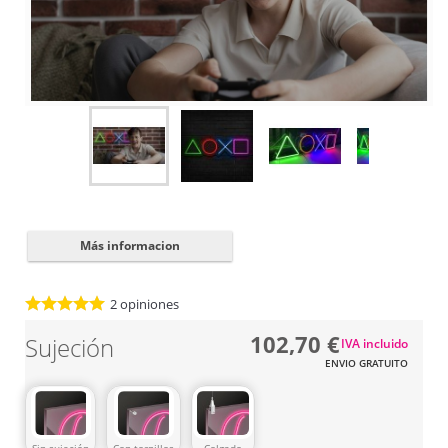
Cerrar
✖
Más informacion
2
opiniones
102,70 €
Sujeción
IVA incluido
ENVIO GRATUITO
Sin sujeción
Con tornillos
Colgado