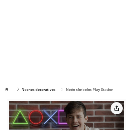
Neones decorativos
Neón símbolos Play Station
Cómo
poner el
Cómo cambiar
texto en
de color el texto
varias
líneas