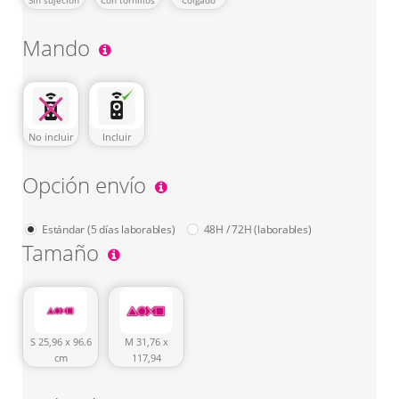
Mando
No incluir
Incluir
Opción envío
Estándar (5 días laborables)
48H / 72H (laborables)
Tamaño
S 25,96 x 96.6
M 31,76 x
cm
117,94