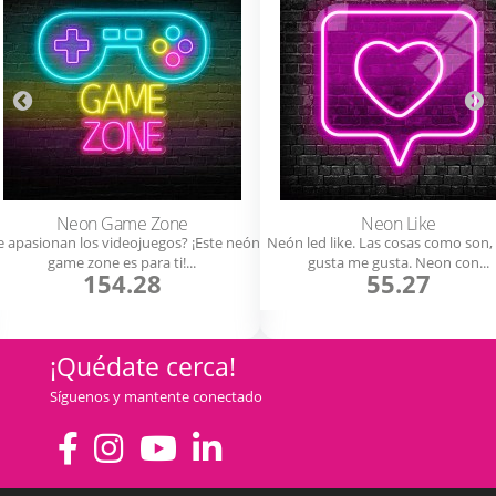
Neon Game Zone
Neon Like
e apasionan los videojuegos? ¡Este neón
Neón led like. Las cosas como son,
game zone es para ti!...
gusta me gusta. Neon con...
154.28
55.27
¡Quédate cerca!
Síguenos y mantente conectado