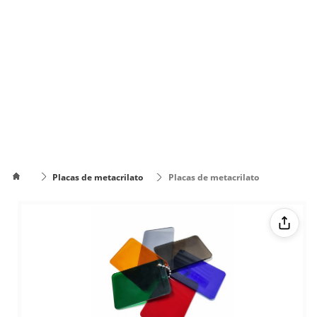
Placas de metacrilato
Placas de metacrilato
transparentes de colores
Cómo
poner el
Cómo cambiar
texto en
de color el texto
varias
líneas