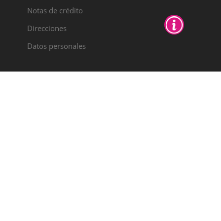
Notas de crédito
Direcciones
Datos personales
PYME
INNOVADORA
Válido hasta el 30
de junio de 2028
Colabora:
AYUDAS AL IMPULSO A LA
INTERNACIONALIZACIÓN DE PYMES
EXPORTADORAS DE LA COMUNITAT