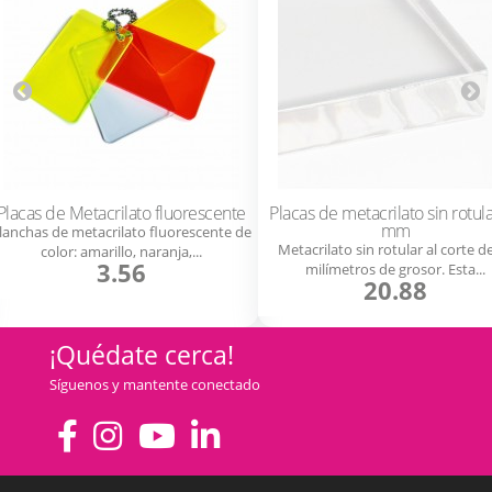
Placas de Metacrilato fluorescente
Placas de metacrilato sin rotul
mm
lanchas de metacrilato fluorescente de
Metacrilato sin rotular al corte d
color: amarillo, naranja,...
3.56
milímetros de grosor. Esta...
20.88
¡Quédate cerca!
Síguenos y mantente conectado