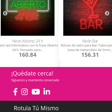
Neon Abierto 24 h
Neón Bar
ón led informativo con la frase Abierto
Rótulo de neón para Bar. Fabricad
24 h. Pensado para...
base de metacrilato de 5mm..
160.84
156.31
¡Quédate cerca!
Síguenos y mantente conectado
Rotula Tú Mismo