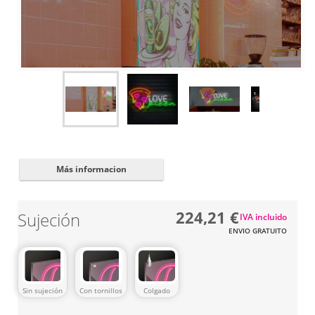
Cerrar
✖
Más informacion
224,21 €
Sujeción
IVA incluido
ENVIO GRATUITO
Sin sujeción
Con tornillos
Colgado