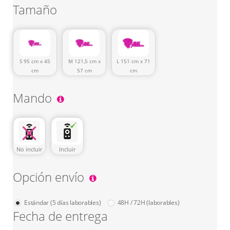
Tamaño
S 95 cm x 45
M 121,5 cm x
L 151 cm x 71
cm
57 cm
cm
Mando
No incluir
Incluir
Opción envío
Estándar (5 días laborables)
48H / 72H (laborables)
Fecha de entrega