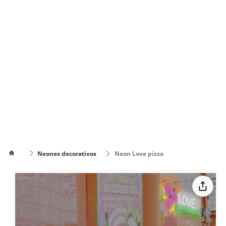
Neones decorativos
Neon Love pizza
Cómo
poner el
Cómo cambiar
texto en
de color el texto
varias
líneas