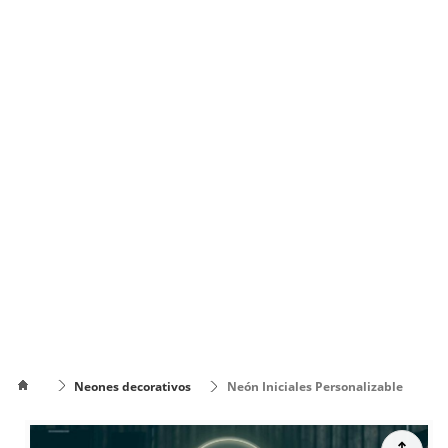
Cómo
Neones decorativos
Neón Iniciales Personalizable
poner el
Cómo cambiar
texto en
de color el texto
varias
líneas