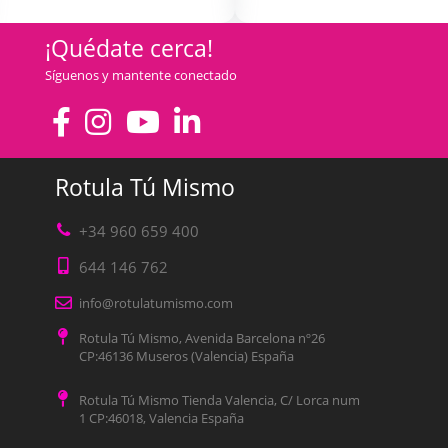
¡Quédate cerca!
Síguenos y mantente conectado
Rotula Tú Mismo
+34 960 659 400
644 146 762
info@rotulatumismo.com
Rotula Tú Mismo, Avenida Barcelona nº26
CP:46136 Museros (Valencia) España
Rotula Tú Mismo Tienda Valencia, C/ Lorca num
1 CP:46018, Valencia España