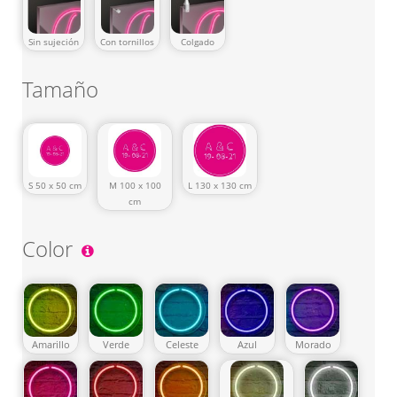
Sin sujeción
Con tornillos
Colgado
Tamaño
S 50 x 50 cm
M 100 x 100
L 130 x 130 cm
cm
Color
Amarillo
Verde
Celeste
Azul
Morado