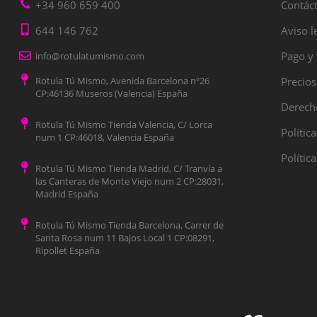
+34 960 659 400
Contác
644 146 762
Aviso l
Pago y 
info@rotulatumismo.com
Rotula Tú Mismo, Avenida Barcelona nº26
Precios
CP:46136 Museros (Valencia) España
Derecho
Rotula Tú Mismo Tienda Valencia, C/ Lorca
Polític
num 1 CP:46018, Valencia España
Polític
Rotula Tú Mismo Tienda Madrid, C/ Tranvía a
las Canteras de Monte Viejo num 2 CP:28031,
Madrid España
Rotula Tú Mismo Tienda Barcelona, Carrer de
Santa Rosa num 11 Bajos Local 1 CP:08291,
Ripollet España