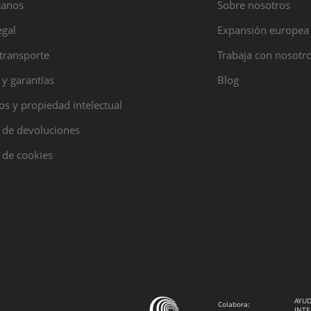
tanos
Sobre nosotros
egal
Expansión europea
transporte
Trabaja con nosotr
 y garantías
Blog
s y propiedad intelectual
a de devoluciones
a de cookies
AYUD
Colabora:
INTE