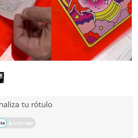
aliza tu rótulo
xto
Subir logo