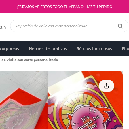
¡ESTAMOS ABIERTOS TODO EL VERANO! HAZ TU PEDIDO
:00h
 corporeas
Neones decorativos
Rótulos luminosos
Pho
 de vinilo con corte personalizado