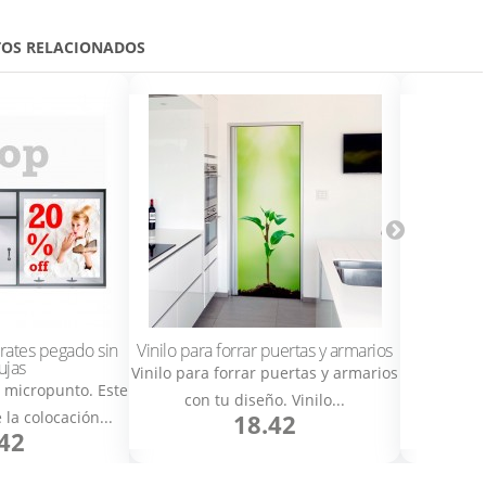
OS RELACIONADOS
n varias
Cómo cambiar de
color el texto
arates pegado sin
Vinilo para forrar puertas y armarios
V
ujas
Vinilo para forrar puertas y armarios
Vinilos p
o micropunto. Este
con tu diseño. Vinilo...
digita
la colocación...
18.42
42