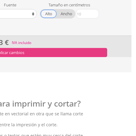
Fuente
Tamaño en centímetros
Alto
Ancho
3 €
IVA incluido
licar cambios
ra imprimir y cortar?
e en vectorial en otra que se llama corte
re la impresión y el corte.
o textos que estén muy cerca del corte.