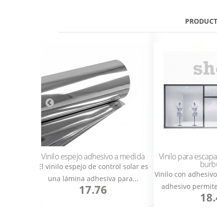
PRODUCT
Cómo poner el texto e
líneas
Vinilo espejo adhesivo a medida
Vinilo para escap
burb
mpreso. La
El vinilo espejo de control solar es
Vinilo con adhesiv
r...
una lámina adhesiva para...
adhesivo permite 
17.76
18.