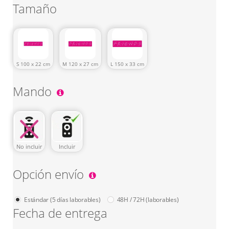
Tamaño
S 100 x 22 cm
M 120 x 27 cm
L 150 x 33 cm
Mando
No incluir
Incluir
Opción envío
Estándar (5 días laborables)
48H / 72H (laborables)
Fecha de entrega