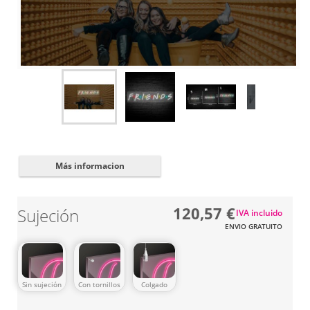
Cerrar
✖
Más informacion
120,57 €
Sujeción
IVA incluido
ENVIO GRATUITO
Sin sujeción
Con tornillos
Colgado