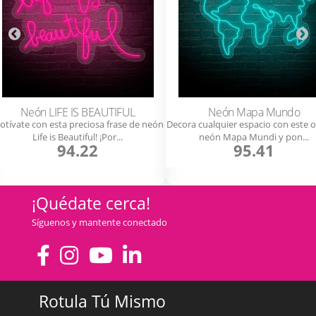
Neón LIFE IS BEAUTIFUL
Neón Mapa Mundo
otívate con esta preciosa frase de neón
Decora cualquier espacio con este o
Life is Beautiful! ¡Por...
neón Mapa Mundi y pon...
94.22
95.41
¡Quédate cerca!
Síguenos y mantente conectado
Rotula Tú Mismo