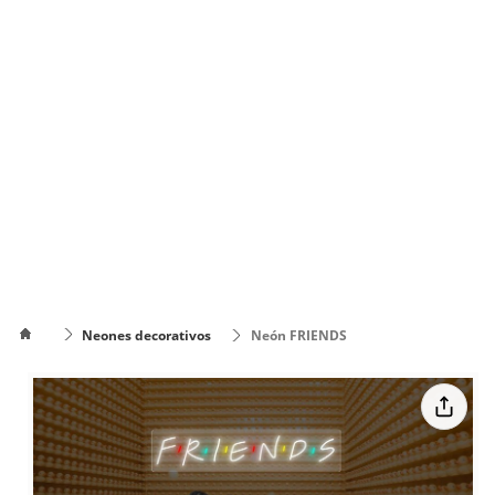
Neones decorativos
Neón FRIENDS
Cómo
poner el
Cómo cambiar
texto en
de color el texto
varias
líneas