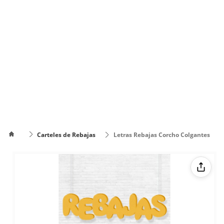
Carteles de Rebajas
Letras Rebajas Corcho Colgantes
Cómo
poner el
Cómo cambiar
texto en
de color el texto
varias
líneas