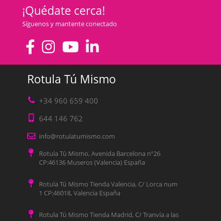
¡Quédate cerca!
Síguenos y mantente conectado
Rotula Tú Mismo
+34 960 659 400
644 146 762
info@rotulatumismo.com
Rotula Tú Mismo, Avenida Barcelona nº26
CP:46136 Museros (Valencia) España
Rotula Tú Mismo Tienda Valencia, C/ Lorca num
1 CP:46018, Valencia España
Rotula Tú Mismo Tienda Madrid, C/ Tranvía a las