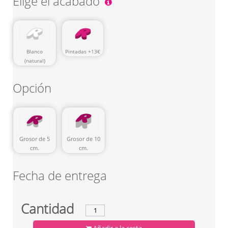
Elige el acabado
Pintadas +13€
Blanco
(natural)
Opción
Grosor de 5
Grosor de 10
cm.
cm.
Fecha de entrega
Cantidad
Añadir a la cesta