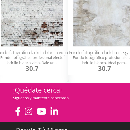
ndo fotográfico ladrillo blanco viejo
Fondo fotográfico ladrillo desg
Fondo fotográfico profesional efecto
Fondo fotográfico profesional ef
ladrillo blanco viejo. Dale un...
ladrillo blanco. Ideal para...
30.7
30.7
¡Quédate cerca!
Síguenos y mantente conectado