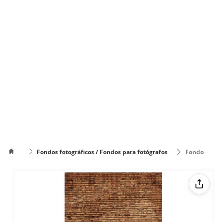
Fondos fotográficos / Fondos para fotógrafos
Fondo
fotográfico ladrillo London
Cómo
poner el
Cómo cambiar
texto en
de color el texto
varias
líneas