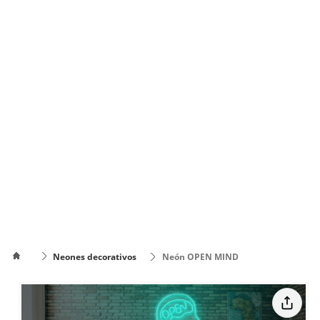
Neones decorativos
Neón OPEN MIND
Cómo
poner el
Cómo cambiar
texto en
de color el texto
varias
líneas