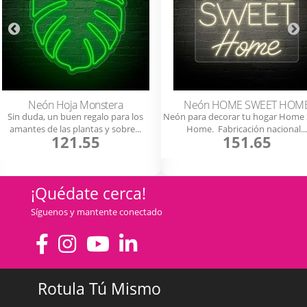
Neón Hoja Monstera
Neón HOME SWEET HOM
Sin duda, un buen regalo para los
Neón para decorar tu hogar Home
amantes de las plantas y sobre...
Home. Fabricación nacional...
121.55
151.65
¡Quédate cerca!
Síguenos y mantente conectado
Rotula Tú Mismo