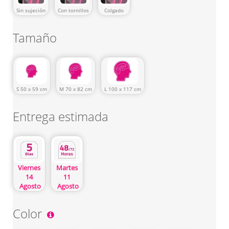
Sin sujeción
Con tornillos
Colgado
Tamaño
S 50 x 59 cm
M 70 x 82 cm
L 100 x 117 cm
Entrega estimada
Viernes
Martes
14
11
Agosto
Agosto
Color