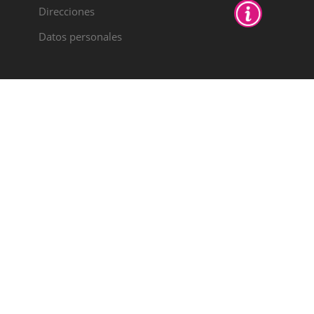
Direcciones
Datos personales
PYME
INNOVADORA
Válido hasta el 30
de junio de 2028
Colabora:
AYUDAS AL IMPULSO A LA
INTERNACIONALIZACIÓN DE PYMES
EXPORTADORAS DE LA COMUNITAT
VALENCIANA 2025.
Importe recibido: 19150,44
NTPRM/2025/136