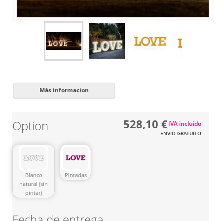
Cerrar
✖
Más informacion
528,10 €
Option
IVA incluido
ENVIO GRATUITO
Blanco
Pintadas
natural (sin
pintar)
Fecha de entrega