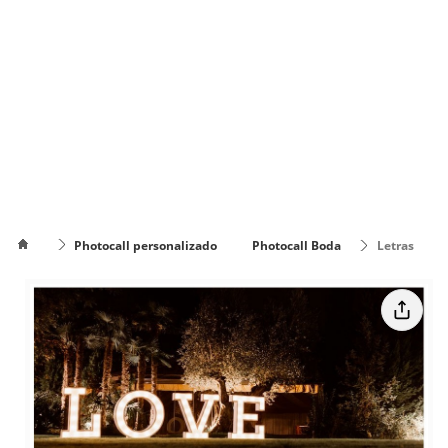
Photocall personalizado
Photocall Boda
Letras
LOVE gigantes con luz
Cómo
poner el
Cómo cambiar
texto en
de color el texto
varias
líneas