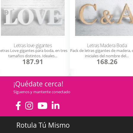
Letras love gigantes
Letras Madera Boda
etras Love gigantes para boda, en tres
Pack de letras gigantes de madera, 
tamaños distintos. Ideales...
iniciales del nombre del...
187.91
168.26
¡Quédate cerca!
Síguenos y mantente conectado
Rotula Tú Mismo