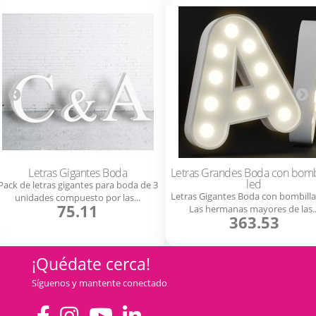
Letras Gigantes Boda
Letras Grandes Boda con bomb
led
Pack de letras gigantes para boda de 3
Letras Gigantes Boda con bombillas
unidades compuesto por las...
75.11
Las hermanas mayores de las..
363.53
¡Quédate cerca!
Síguenos y mantente conectado