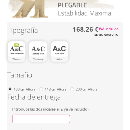
168,26 €
Tipografía
IVA incluido
ENVIO GRATUITO
Times
Century
Arial
Tamaño
100 cm Altura
118 cm Altura
200 cm Altura
Fecha de entrega
Introduce las dos inciales(el & ya va incluido):