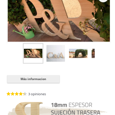
Cerrar
✖
Más informacion
3
opiniones