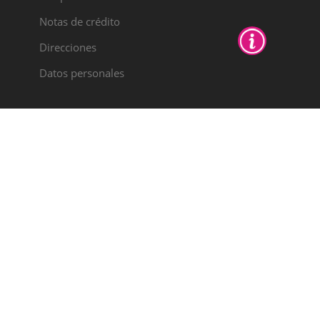
Notas de crédito
Direcciones
Datos personales
PYME
INNOVADORA
Válido hasta el 30
de junio de 2028
Colabora:
AYUDAS AL IMPULSO A LA
INTERNACIONALIZACIÓN DE PYMES