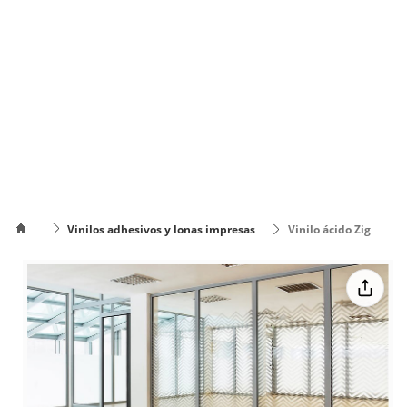
Vinilos adhesivos y lonas impresas
Vinilo ácido Zig
Zag
Cómo
poner el
Cómo cambiar
texto en
de color el texto
varias
líneas