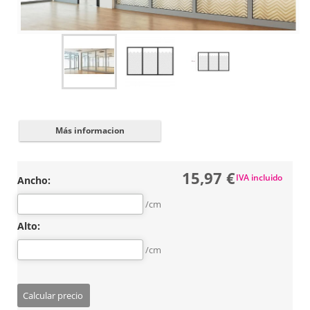
Cerrar
✖
Más informacion
15,97 €
IVA incluido
Ancho:
/cm
Alto:
/cm
Calcular precio