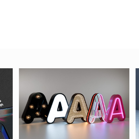
n varias
Cómo cambiar de
color el texto