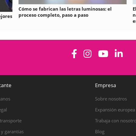
Cómo se fabrican las letras luminosas: el
E
proceso completo, paso a paso
n
ejores
e
tante
Empresa
tanos
Sobre nosotros
egal
Expansión europea
transporte
Trabaja con nosotr
 y garantías
Blog