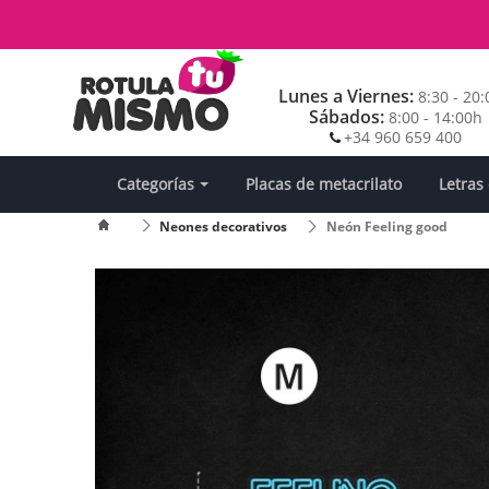
Lunes a Viernes:
8:30 - 20
Sábados:
8:00 - 14:00h
+34 960 659 400
Categorías
Placas de metacrilato
Letras
Neones decorativos
Neón Feeling good