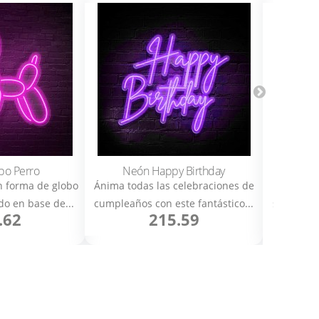
bo Perro
Neón Happy Birthday
 forma de globo
Ánima todas las celebraciones de
Origin
do en base de...
cumpleaños con este fantástico...
serpiente
.62
215.59