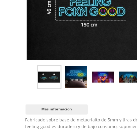
Más informacion
Fabricado sobre base de metacrialto de 5mm y tiras de n
feeling good es duradero y de bajo consumo, suponiend