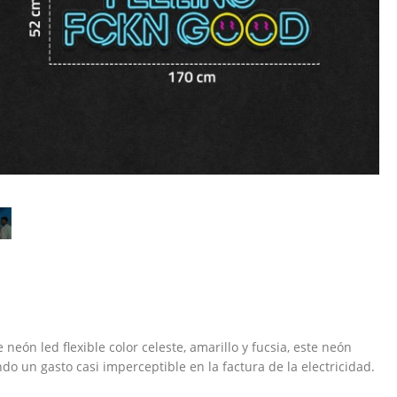
eón led flexible color celeste, amarillo y fucsia, este neón
o un gasto casi imperceptible en la factura de la electricidad.