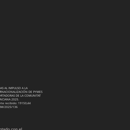
AS AL IMPULSO A LA
RNACIONALIZACIÓN DE PYMES
RTADORAS DE LA COMUNITAT
NCIANA 2025.
rte recibido: 19150,44
RM/2025/136
ntado con el