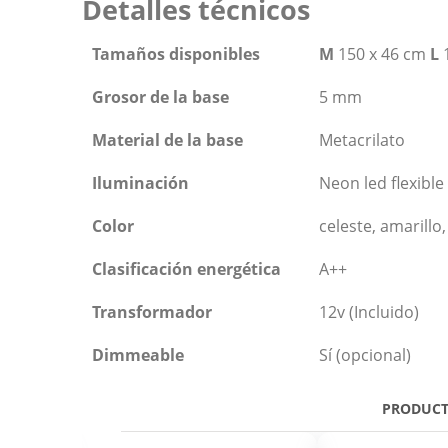
Detalles técnicos
Tamaños disponibles
M
150 x 46 cm
L
1
Grosor de la base
5 mm
Material de la base
Metacrilato
Iluminación
Neon led flexible
Color
celeste, amarillo,
Clasificación energética
A++
Transformador
12v (Incluido)
Dimmeable
Sí (opcional)
PRODUCT