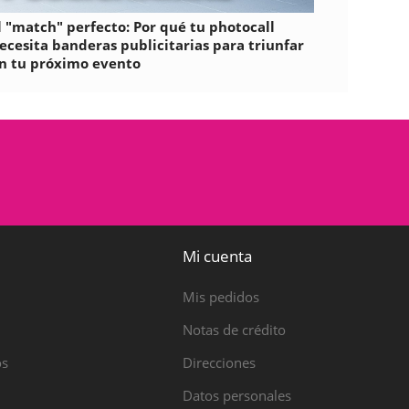
l "match" perfecto: Por qué tu photocall
ecesita banderas publicitarias para triunfar
n tu próximo evento
Mi cuenta
Mis pedidos
Notas de crédito
os
Direcciones
Datos personales