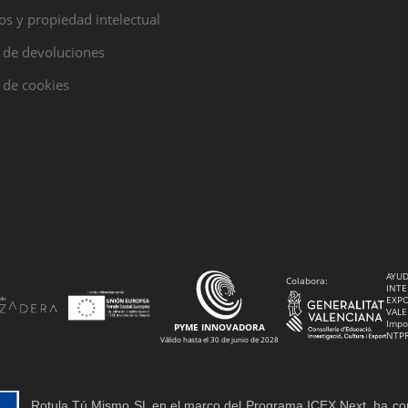
s y propiedad intelectual
a de devoluciones
a de cookies
AYUD
Colabora:
INTE
EXPO
VALE
Impo
PYME INNOVADORA
NTP
Válido hasta el 30 de junio de 2028
Rotula Tú Mismo SL en el marco del Programa ICEX Next, ha co