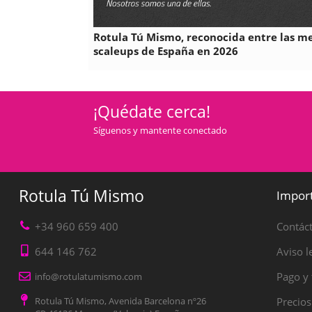
Rotula Tú Mismo, reconocida entre las m
scaleups de España en 2026
¡Quédate cerca!
Síguenos y mantente conectado
Rotula Tú Mismo
Impor
+34 960 659 400
Contác
644 146 762
Aviso l
Pago y 
info@rotulatumismo.com
Rotula Tú Mismo, Avenida Barcelona nº26
Precios