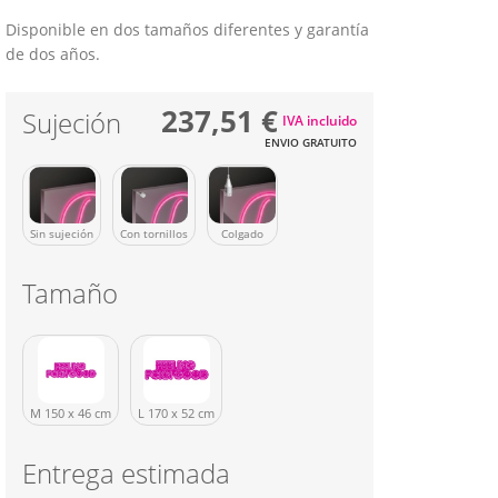
Disponible en dos tamaños diferentes y garantía
de dos años.
237,51 €
Sujeción
IVA incluido
ENVIO GRATUITO
Sin sujeción
Con tornillos
Colgado
Tamaño
M 150 x 46 cm
L 170 x 52 cm
Entrega estimada