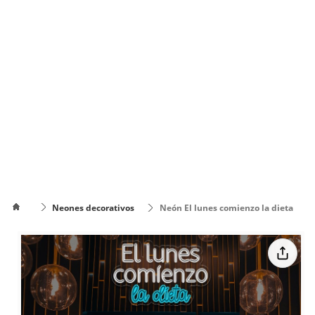
Neones decorativos
Neón El lunes comienzo la dieta
Cómo
poner el
Cómo cambiar
texto en
de color el texto
varias
líneas