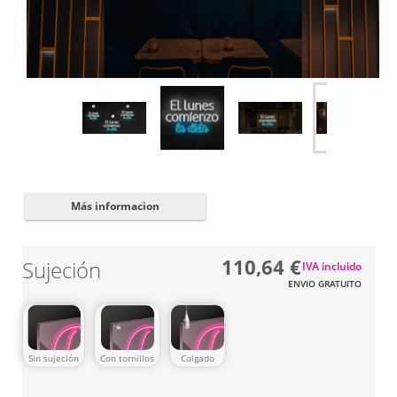
Cerrar
✖
Más informacion
110,64 €
Sujeción
IVA incluido
ENVIO GRATUITO
Sin sujeción
Con tornillos
Colgado