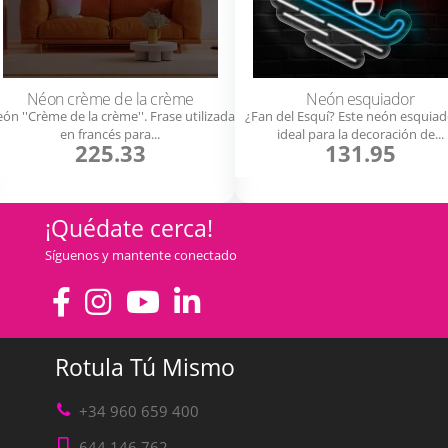
Néon crème de la crème
Neón esquiador
ón ''Crème de la crème''. Frase utilizada
¿Fan del Esquí? Este neón esquiad
en francés para...
ideal para la decoración de...
225.33
131.95
¡Quédate cerca!
Síguenos y mantente conectado
Rotula Tú Mismo
+34 960 659 400
644 146 762