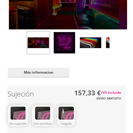
Cerrar
✖
Más informacion
157,33 €
Sujeción
IVA incluido
ENVIO GRATUITO
Sin sujeción
Con tornillos
Colgado