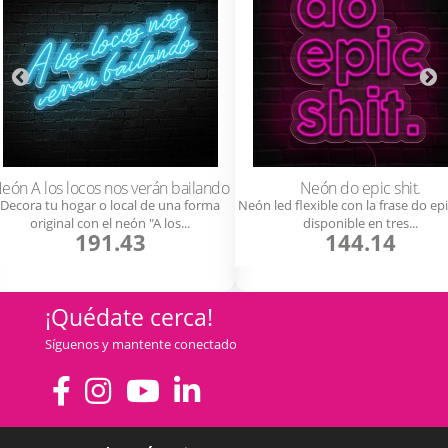
eón A los locos nos verán bailando
Neón do epic shit.
Decora tu hogar o local de una forma
Neón led flexible con la frase do epi
original con el neón "A los...
disponible en tres...
191.43
144.14
¡Quédate cerca!
Síguenos y mantente conectado