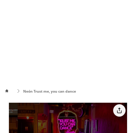
Neón Trust me, you can dance
Cómo
poner el
Cómo cambiar
texto en
de color el texto
varias
líneas