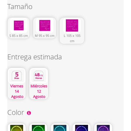
Tamaño
S 85 x 85 cm
M 95 x 95 cm
L 105 x 105
cm
Entrega estimada
Viernes
Miércoles
14
12
Agosto
Agosto
Color