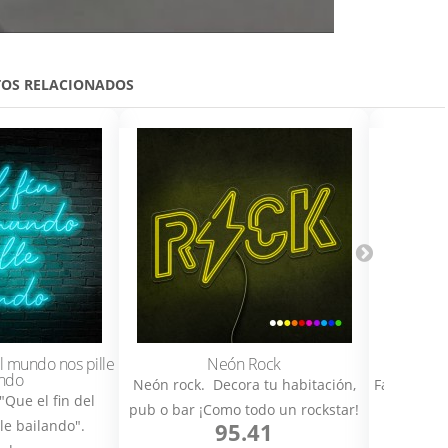
OS RELACIONADOS
n varias
Cómo cambiar de
color el texto
l mundo nos pille
Neón Rock
Neon
ando
Neón rock. Decora tu habitación,
Fantástico
"Que el fin del
pub o bar ¡Como todo un rockstar!
diseño d
le bailando".
95.41