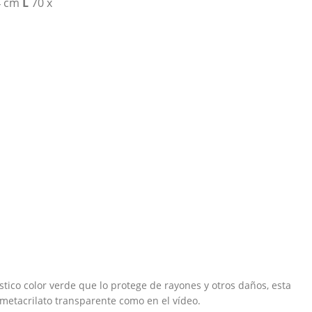
4 cm
L
70 x
tico color verde que lo protege de rayones y otros daños, esta
metacrilato transparente como en el vídeo.