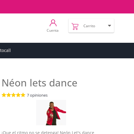
Carrito
Cuenta
tocall
Néon lets dance
7
opiniones
¡Que el ritmo no se detenga! Neón Let's dance