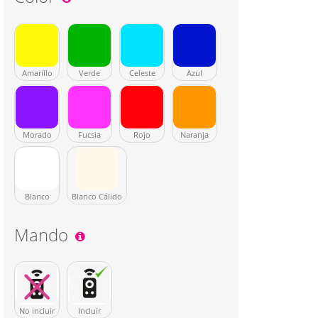
Amarillo
Verde
Celeste
Azul
Morado
Fucsia
Rojo
Naranja
Blanco
Blanco Cálido
Mando
No incluir
Incluir