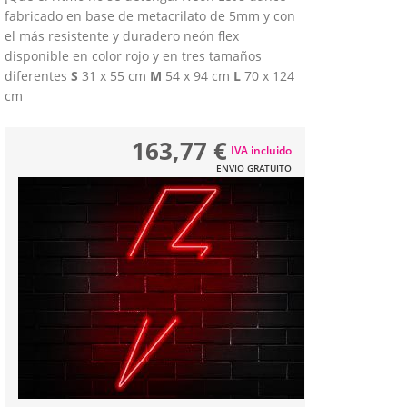
fabricado en base de metacrilato de 5mm y con
el más resistente y duradero neón flex
disponible en color rojo y en tres tamaños
diferentes
S
31 x 55 cm
M
54 x 94 cm
L
70 x 124
cm
163,77 €
IVA incluido
ENVIO GRATUITO