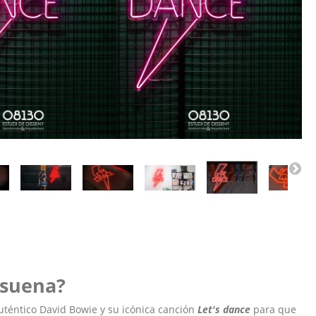
 suena?
téntico David Bowie y su icónica canción
Let's dance
para que