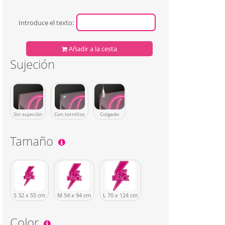
Introduce el texto:
Añadir a la cesta
Sujeción
Sin sujeción
Con tornillos
Colgado
Tamaño
S 32 x 55 cm
M 54 x 94 cm
L 70 x 124 cm
Color