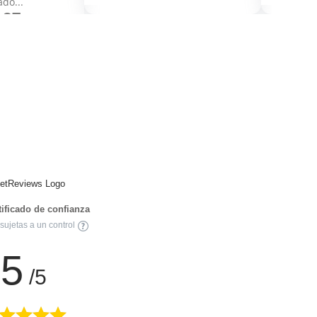
ado...
.87
rtificado de confianza
sujetas a un control
5
/5