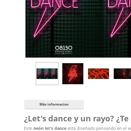
Más informacion
¿Let's dance y un rayo? ¿Te
Este
neón let's dance
está diseñado pensando en el au