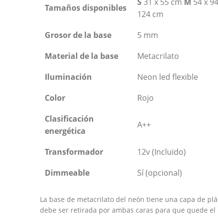
S
31 x 55 cm
M
54 x 9
Tamaños disponibles
124 cm
Grosor de la base
5 mm
Material de la base
Metacrilato
Iluminación
Neon led flexible
Color
Rojo
Clasificación
A++
energética
Transformador
12v (Incluido)
Dimmeable
Sí (opcional)
La base de metacrilato del neón tiene una capa de plás
debe ser retirada por ambas caras para que quede el 