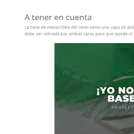
A tener en cuenta
La base de metacrilato del neón tiene una capa de plás
debe ser retirada por ambas caras para que quede el 