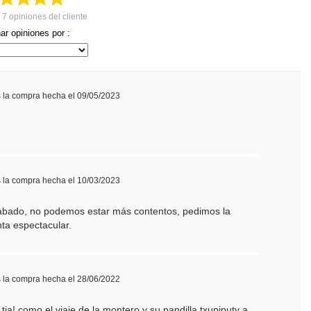
n
7
opiniones del cliente
ar opiniones por :
s la compra hecha el 09/05/2023
s la compra hecha el 10/03/2023
cabado, no podemos estar más contentos, pedimos la
ta espectacular.
s la compra hecha el 28/06/2022
tia! como el viaje de la montero y su pandilla txupiputy a