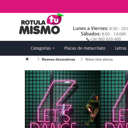
Lunes a Viernes:
8:30 - 20
Sábados:
8:00 - 14:00h
+34 960 659 400
Categorías
Placas de metacrilato
Letras
Neones decorativos
Néon lets dance