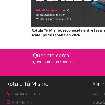
Rotula Tú Mismo, reconocida entre las m
scaleups de España en 2026
¡Quédate cerca!
Síguenos y mantente conectado
Rotula Tú Mismo
Impor
+34 960 659 400
Contác
644 146 762
Aviso l