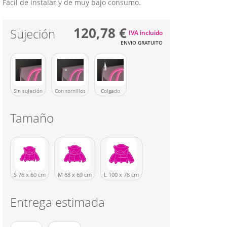
Fácil de instalar y de muy bajo consumo.
120,78 €
Sujeción
IVA incluido
ENVIO GRATUITO
Sin sujeción
Con tornillos
Colgado
Tamaño
S 76 x 60 cm
M 88 x 69 cm
L 100 x 78 cm
Entrega estimada