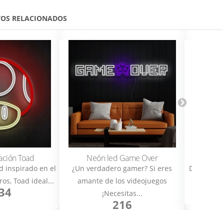
OS RELACIONADOS
ación Toad
Neón led Game Over
Neón
d inspirado en el
¿Un verdadero gamer? Si eres
Divertido
os, Toad ideal...
amante de los videojuegos
para los n
34
¡Necesitas...
216