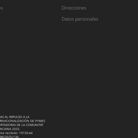
os
Direcciones
Datos personales
AS AL IMPULSO A LA
RNACIONALIZACIÓN DE PYMES
RTADORAS DE LA COMUNITAT
NCIANA 2025.
rte recibido: 19150,44
RM/2025/136