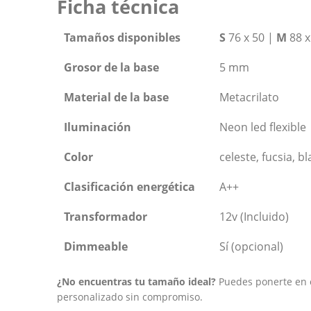
Ficha técnica
Tamaños disponibles
S
76 x 50 |
M
88 x
Grosor de la base
5 mm
Material de la base
Metacrilato
Iluminación
Neon led flexible
Color
celeste, fucsia, b
Clasificación energética
A++
Transformador
12v (Incluido)
Dimmeable
Sí (opcional)
¿No encuentras tu tamaño ideal?
Puedes ponerte en c
personalizado sin compromiso.