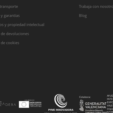
transporte
Trabaja con nosotr
 y garantías
Blog
s y propiedad intelectual
a de devoluciones
a de cookies
AYUD
Colabora:
INTE
EXPO
VALE
Impo
PYME INNOVADORA
NTP