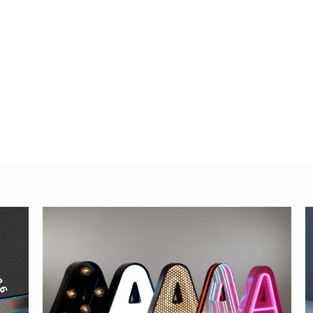
n varias
Cómo cambiar de
color el texto