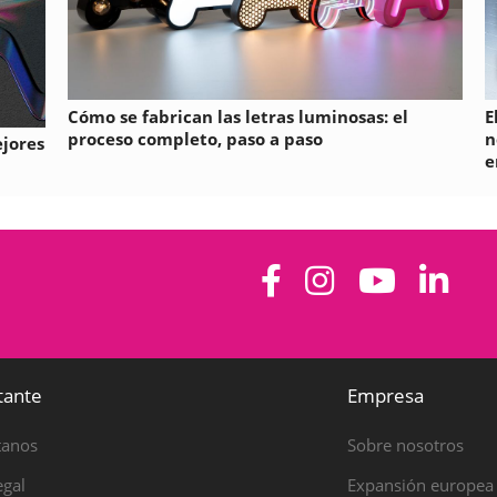
Cómo se fabrican las letras luminosas: el
E
proceso completo, paso a paso
n
ejores
e
tante
Empresa
tanos
Sobre nosotros
egal
Expansión europea