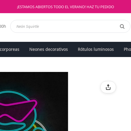
¡ESTAMOS ABIERTOS TODO EL VERANO! HAZ TU PEDIDO
:00h
 corporeas
Neones decorativos
Rótulos luminosos
Pho