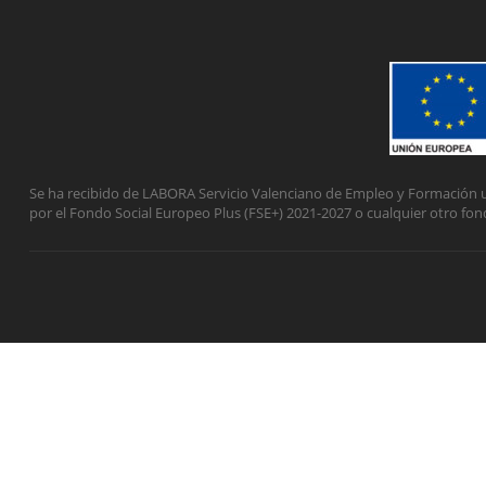
Se ha recibido de LABORA Servicio Valenciano de Empleo y Formación u
por el Fondo Social Europeo Plus (FSE+) 2021-2027 o cualquier otro fon