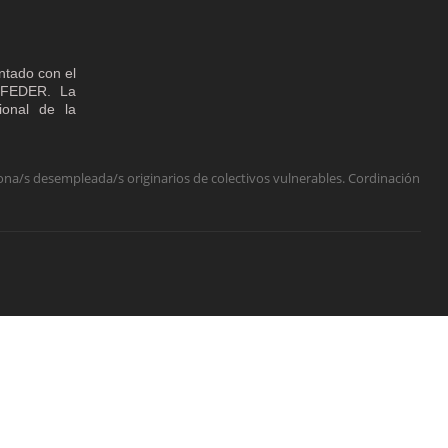
ntado con el
o FEDER. La
cional de la
na/s desempleada/s originarios de colectivos vulnerables. Cordinación