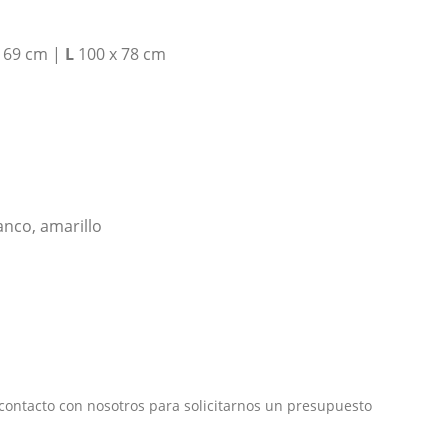
 69 cm |
L
100 x 78 cm
lanco, amarillo
ontacto con nosotros para solicitarnos un presupuesto