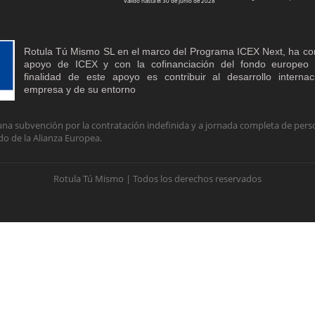
Válido hasta el 30 de junio de 2028
Rotula Tú Mismo SL en el marco del Programa ICEX Next, ha co
apoyo de ICEX y con la cofinanciación del fondo europe
finalidad de este apoyo es contribuir al desarrollo interna
empresa y de su entorno
na subvención por la contratación indefinida y a jornada completa de perso
do de la Alianza Europea.
Rotula Tú Mismo | Todos los derechos reservados